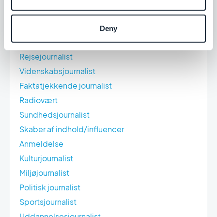
Økonomisk journalist
Freelance journalist
Deny
Musikjournalist
Rejsejournalist
Videnskabsjournalist
Faktatjekkende journalist
Radiovært
Sundhedsjournalist
Skaber af indhold/influencer
Anmeldelse
Kulturjournalist
Miljøjournalist
Politisk journalist
Sportsjournalist
Uddannelsesjournalist