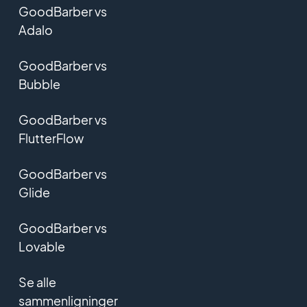
GoodBarber vs
Adalo
GoodBarber vs
Bubble
GoodBarber vs
FlutterFlow
GoodBarber vs
Glide
GoodBarber vs
Lovable
Se alle
sammenligninger