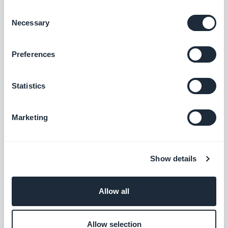
Fysioterapeut
Consent
Hundetræner
Necessary
Selection
Hypnoterapeut
Praktiserende læge
Preferences
Ortoptist
Psykolog
Statistics
Privatpraktiserende sygeplejerske
Tandlæge
Marketing
Zoneterapeut
Førstehjælpstræner
Farmaceut
Show details
Neurolog
Stemmeterapeut
Allow all
Presse og medier
Allow selection