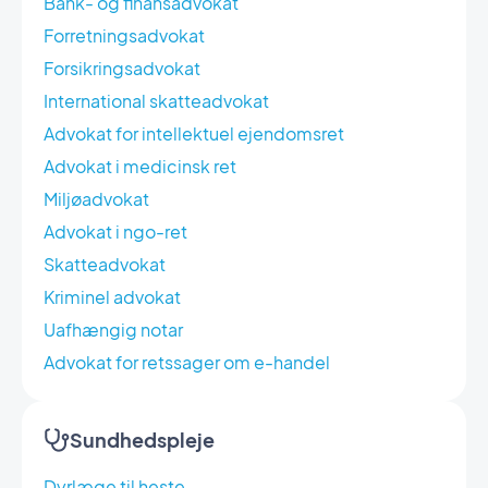
Bank- og finansadvokat
Forretningsadvokat
Forsikringsadvokat
International skatteadvokat
Advokat for intellektuel ejendomsret
Advokat i medicinsk ret
Miljøadvokat
Advokat i ngo-ret
Skatteadvokat
Kriminel advokat
Uafhængig notar
Advokat for retssager om e-handel
Sundhedspleje
Dyrlæge til heste