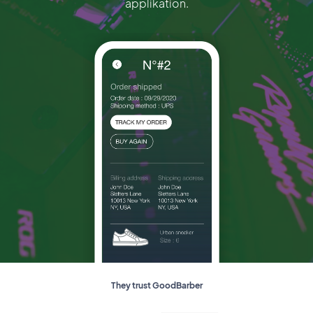
applikation.
They trust GoodBarber