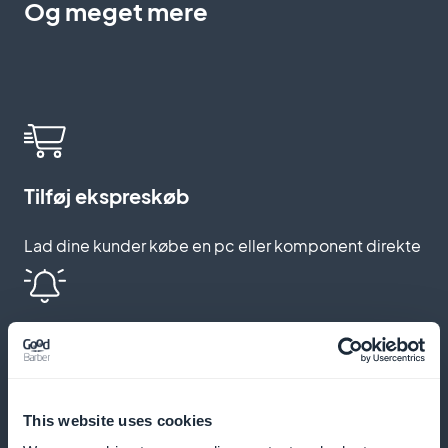
Og meget mere
Tilføj ekspreskøb
Lad dine kunder købe en pc eller komponent direkte
Send push-meddelelser
Lad dine kunder vide, så snart en ny komponent eller
gaming-pc er tilgængelig
This website uses cookies