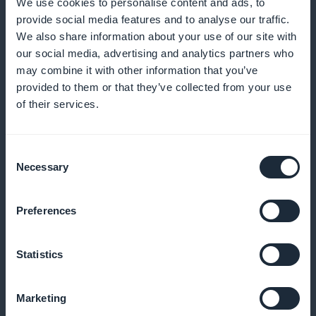
We use cookies to personalise content and ads, to
provide social media features and to analyse our traffic.
We also share information about your use of our site with
Tilbyd personlige rabatkoder
our social media, advertising and analytics partners who
may combine it with other information that you’ve
Tilbyd kampagner på bestemte produktserier for at
provided to them or that they’ve collected from your use
øge salget
of their services.
Consent
Necessary
White label-udvidelse
Selection
Tilpas din applikation fuldt ud, og styrk din
Preferences
brandidentitet
Statistics
Påmindelse om kurv
Marketing