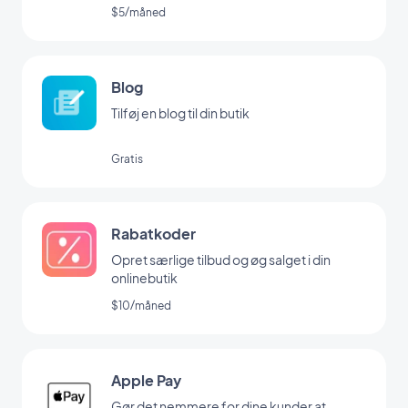
$5/måned
Blog
Tilføj en blog til din butik
Gratis
Rabatkoder
Opret særlige tilbud og øg salget i din
onlinebutik
$10/måned
Apple Pay
Gør det nemmere for dine kunder at