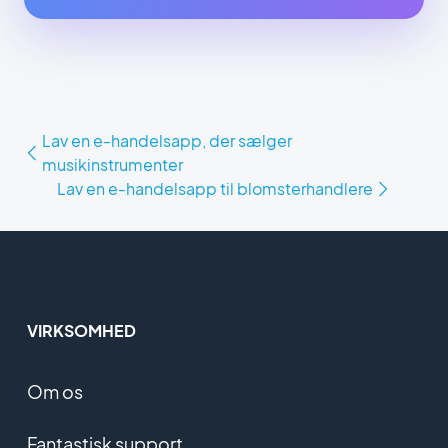
Lav en e-handelsapp, der sælger
musikinstrumenter
Lav en e-handelsapp til blomsterhandlere
VIRKSOMHED
Om os
Fantastisk support