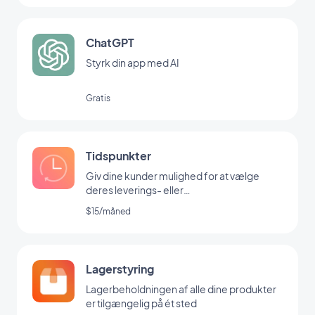
ChatGPT
Styrk din app med AI
Gratis
Tidspunkter
Giv dine kunder mulighed for at vælge
deres leverings- eller
afhentningstidspunkt
$15/måned
Lagerstyring
Lagerbeholdningen af alle dine produkter
er tilgængelig på ét sted