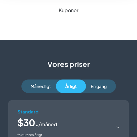
Kuponer
Vores priser
Månedligt
Årligt
En gang
Standard
$30.
/måned
faktureres årligt