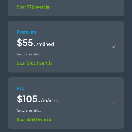
Spar $72 hvert år
Teknologi
Premium
PWA-teknologi
$55.
/måned
Native teknologi
faktureres årligt
Spar $180 hvert år
Tilgængelig i Google Play
Store
Teknologi
Tilgængelig på App Store
Pro
PWA-teknologi
$105.
/måned
Kapaciteter
Android + iOS
faktureres årligt
(iPhone &
Native teknologi
Spar $360 hvert år
Opbevaring
2 GB
iPad) (iPhone
& iPad)