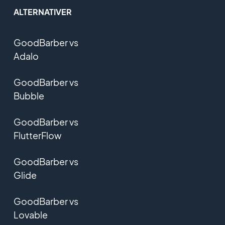
ALTERNATIVER
GoodBarber vs
Adalo
GoodBarber vs
Bubble
GoodBarber vs
FlutterFlow
GoodBarber vs
Glide
GoodBarber vs
Lovable