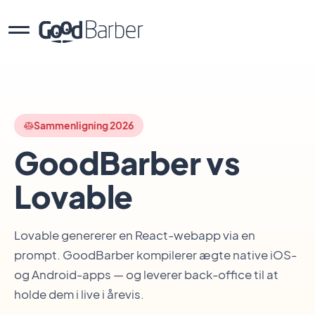
Sammenligning 2026
GoodBarber vs
Lovable
Lovable genererer en React-webapp via en
prompt. GoodBarber kompilerer ægte native iOS-
og Android-apps — og leverer back-office til at
holde dem i live i årevis.