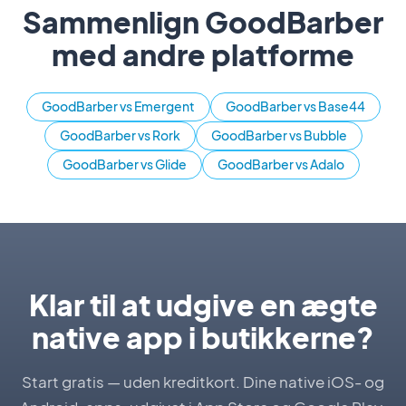
Sammenlign GoodBarber
med andre platforme
GoodBarber vs Emergent
GoodBarber vs Base44
GoodBarber vs Rork
GoodBarber vs Bubble
GoodBarber vs Glide
GoodBarber vs Adalo
Klar til at udgive en ægte
native app i butikkerne?
Start gratis — uden kreditkort. Dine native iOS- og