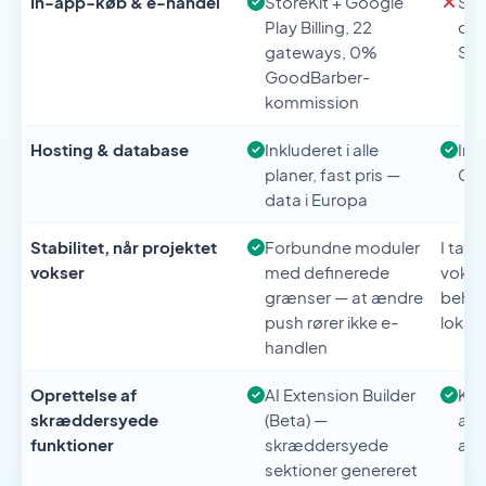
In-app-køb & e-handel
StoreKit + Google
Str
Play Billing, 22
ops
gateways, 0%
Stor
GoodBarber-
kommission
Hosting & database
Inkluderet i alle
Ink
planer, fast pris —
Clo
data i Europa
Stabilitet, når projektet
Forbundne moduler
I tak
vokser
med definerede
vokse
grænser — at ændre
behov 
push rører ikke e-
lokalt
handlen
Oprettelse af
AI Extension Builder
Ker
skræddersyede
(Beta) —
app
funktioner
skræddersyede
ænd
sektioner genereret