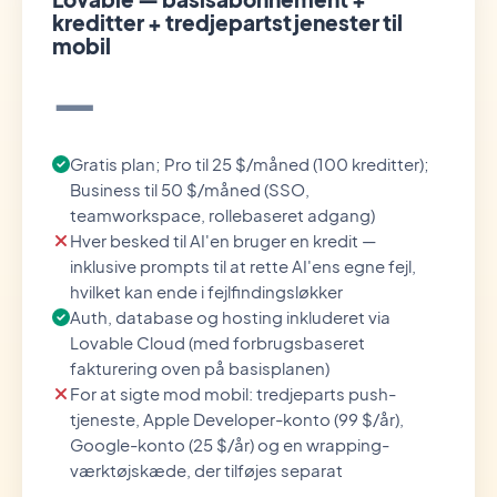
kreditter + tredjepartstjenester til
mobil
—
Gratis plan; Pro til 25 $/måned (100 kreditter);
Business til 50 $/måned (SSO,
teamworkspace, rollebaseret adgang)
Hver besked til AI'en bruger en kredit —
inklusive prompts til at rette AI'ens egne fejl,
hvilket kan ende i fejlfindingsløkker
Auth, database og hosting inkluderet via
Lovable Cloud (med forbrugsbaseret
fakturering oven på basisplanen)
For at sigte mod mobil: tredjeparts push-
tjeneste, Apple Developer-konto (99 $/år),
Google-konto (25 $/år) og en wrapping-
værktøjskæde, der tilføjes separat