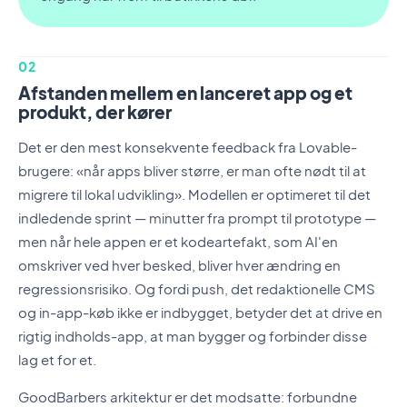
02
Afstanden mellem en lanceret app og et
produkt, der kører
Det er den mest konsekvente feedback fra Lovable-
brugere: «når apps bliver større, er man ofte nødt til at
migrere til lokal udvikling». Modellen er optimeret til det
indledende sprint — minutter fra prompt til prototype —
men når hele appen er et kodeartefakt, som AI'en
omskriver ved hver besked, bliver hver ændring en
regressionsrisiko. Og fordi push, det redaktionelle CMS
og in-app-køb ikke er indbygget, betyder det at drive en
rigtig indholds-app, at man bygger og forbinder disse
lag et for et.
GoodBarbers arkitektur er det modsatte: forbundne