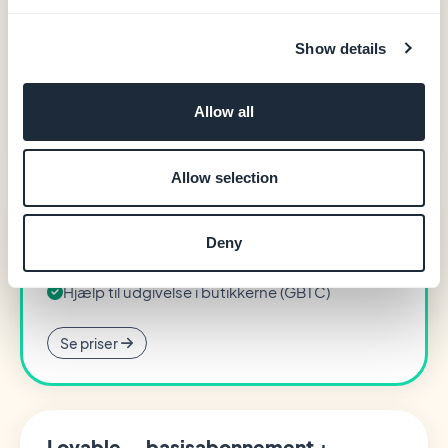
startplanen)
Indbygget analytics
PWA-output
Show details
0% kommission på e-handelstransaktioner
Allow all
Native iOS- + Android-apps starter ved 55
€/måned (Premium årligt — 660 €/år)
Native iOS- + Android-output (Swift + Kotlin)
Allow selection
In-app-køb (Apple StoreKit / Google Play
Billing)
Deny
Brugerautentificering, loyalitet, booking
20 udvidelser inkluderet
Hjælp til udgivelse i butikkerne (GBTC)
Se priser
Lovable — basisabonnement +