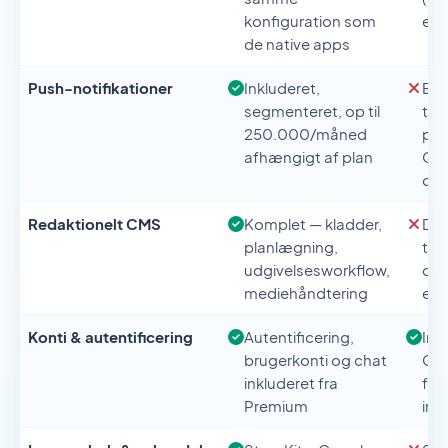
konfiguration som
en 
de native apps
Push-notifikationer
Inkluderet,
Eks
segmenteret, op til
tre
250.000/måned
påk
afhængigt af plan
One
og 
Redaktionelt CMS
Komplet — kladder,
Del
planlægning,
til
udgivelsesworkflow,
dat
mediehåndtering
et 
Konti & autentificering
Autentificering,
Ink
brugerkonti og chat
Clo
inkluderet fra
funk
Premium
int