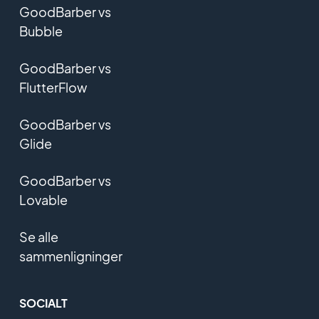
GoodBarber vs
Bubble
GoodBarber vs
FlutterFlow
GoodBarber vs
Glide
GoodBarber vs
Lovable
Se alle
sammenligninger
SOCIALT