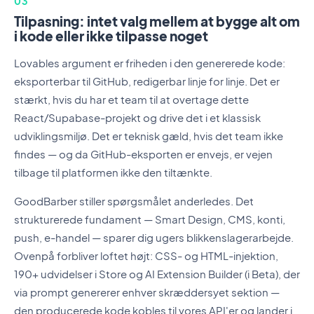
03
Tilpasning: intet valg mellem at bygge alt om
i kode eller ikke tilpasse noget
Lovables argument er friheden i den genererede kode:
eksporterbar til GitHub, redigerbar linje for linje. Det er
stærkt, hvis du har et team til at overtage dette
React/Supabase-projekt og drive det i et klassisk
udviklingsmiljø. Det er teknisk gæld, hvis det team ikke
findes — og da GitHub-eksporten er envejs, er vejen
tilbage til platformen ikke den tiltænkte.
GoodBarber stiller spørgsmålet anderledes. Det
strukturerede fundament — Smart Design, CMS, konti,
push, e-handel — sparer dig ugers blikkenslagerarbejde.
Ovenpå forbliver loftet højt: CSS- og HTML-injektion,
190+ udvidelser i Store og AI Extension Builder (i Beta), der
via prompt genererer enhver skræddersyet sektion —
den producerede kode kobles til vores API'er og lander i