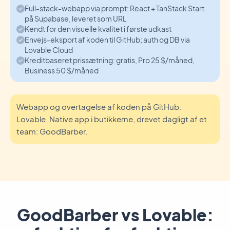
Full-stack-webapp via prompt: React + TanStack Start
på Supabase, leveret som URL
Kendt for den visuelle kvalitet i første udkast
Envejs-eksport af koden til GitHub; auth og DB via
Lovable Cloud
Kreditbaseret prissætning: gratis, Pro 25 $/måned,
Business 50 $/måned
Webapp og overtagelse af koden på GitHub:
Lovable. Native app i butikkerne, drevet dagligt af et
team: GoodBarber.
GoodBarber vs Lovable: