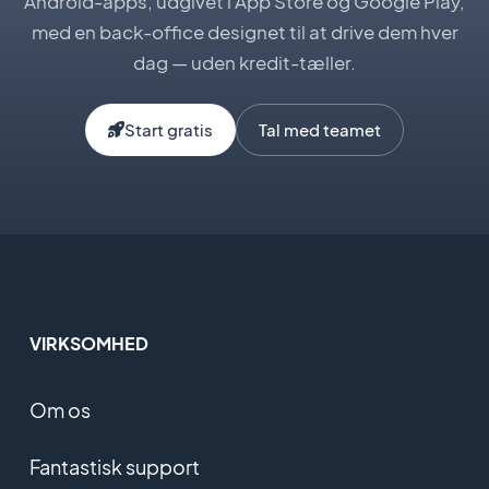
Android-apps, udgivet i App Store og Google Play,
med en back-office designet til at drive dem hver
dag — uden kredit-tæller.
Start gratis
Tal med teamet
VIRKSOMHED
Om os
Fantastisk support