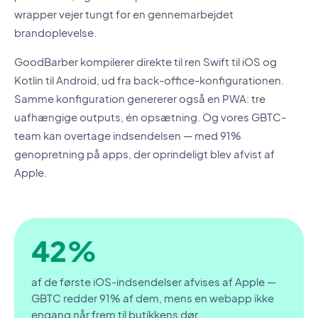
wrapper vejer tungt for en gennemarbejdet
brandoplevelse.
GoodBarber kompilerer direkte til ren Swift til iOS og
Kotlin til Android, ud fra back-office-konfigurationen.
Samme konfiguration genererer også en PWA: tre
uafhængige outputs, én opsætning. Og vores GBTC-
team kan overtage indsendelsen — med 91%
genopretning på apps, der oprindeligt blev afvist af
Apple.
42%
af de første iOS-indsendelser afvises af Apple —
GBTC redder 91% af dem, mens en webapp ikke
engang når frem til butikkens dør.