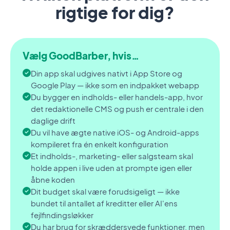
rigtige for dig?
Vælg GoodBarber, hvis…
Din app skal udgives nativt i App Store og
Google Play — ikke som en indpakket webapp
Du bygger en indholds- eller handels-app, hvor
det redaktionelle CMS og push er centrale i den
daglige drift
Du vil have ægte native iOS- og Android-apps
kompileret fra én enkelt konfiguration
Et indholds-, marketing- eller salgsteam skal
holde appen i live uden at prompte igen eller
åbne koden
Dit budget skal være forudsigeligt — ikke
bundet til antallet af kreditter eller AI'ens
fejlfindingsløkker
Du har brug for skræddersyede funktioner, men