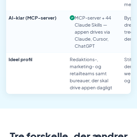
med b
AI-klar (MCP-server)
MCP-server + 44
Bygge
Claude Skills —
dreve
appen drives via
tredj
Claude, Cursor,
den er
ChatGPT
Ideel profil
Redaktions-,
Stift
marketing- og
der e
retailteams samt
webpr
bureauer, der skal
og in
drive appen dagligt
Tre forskelle, der ændrer