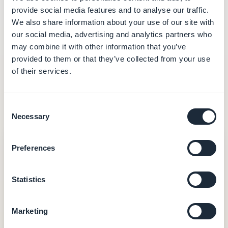
Den reelle pris: hvad der
provide social media features and to analyse our traffic.
We also share information about your use of our site with
er med i prisen
our social media, advertising and analytics partners who
may combine it with other information that you’ve
Det annoncerede abonnement fortæller kun en del
provided to them or that they’ve collected from your use
af historien — og endnu mindre, når modellen er
of their services.
kreditbaseret, og den færdige app har brug for
tredjepartstjenester for at eksistere på mobil.
Consent
Necessary
Selection
GoodBarber
fra 30 €/måned
Preferences
30 €
/måned (360 €/år)
Statistics
Hosting og database (data i Europa)
Redaktionelt CMS og komplet back-office
Marketing
Push-notifikationer (10.000/måned på