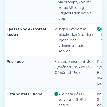
via prompt, koblet til
vores API'er og
udgivet i den native
app
Ejerskab og eksport af
Ingen eksport af
Env
koden
kildekoden (værdien
Git
ligger i den
Sup
administrerede
service)
Prismodel
Fast abonnement: 30
Kredit
€/måned (PWA) til 135
$/mån
€/måned (Pro)
Busin
hver 
kredit
Data hostet i Europa
Alle data på EU-
Infras
servere — GDPR-
Supab
native
konfi