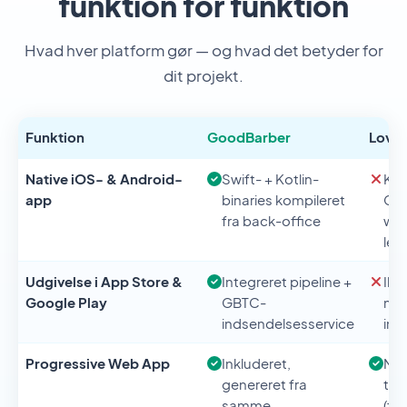
funktion for funktion
Hvad hver platform gør — og hvad det betyder for
dit projekt.
Funktion
GoodBarber
Lovab
Native iOS- & Android-
Swift- + Kotlin-
Kun
app
binaries kompileret
Cap
fra back-office
wra
lev
Udgivelse i App Store &
Integreret pipeline +
Ikk
Google Play
GBTC-
nat
indsendelsesservice
ind
Progressive Web App
Inkluderet,
Mul
genereret fra
tre
samme
(f.e