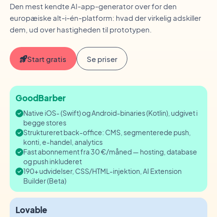
Den mest kendte AI-app-generator over for den
europæiske alt-i-én-platform: hvad der virkelig adskiller
dem, ud over hastigheden til prototypen.
Start gratis
Se priser
GoodBarber
Native iOS- (Swift) og Android-binaries (Kotlin), udgivet i
begge stores
Struktureret back-office: CMS, segmenterede push,
konti, e-handel, analytics
Fast abonnement fra 30 €/måned — hosting, database
og push inkluderet
190+ udvidelser, CSS/HTML-injektion, AI Extension
Builder (Beta)
Lovable