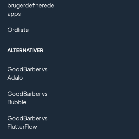
brugerdefinerede
apps
Ordliste
ALTERNATIVER
GoodBarber vs
Adalo
GoodBarber vs
Bubble
GoodBarber vs
FlutterFlow