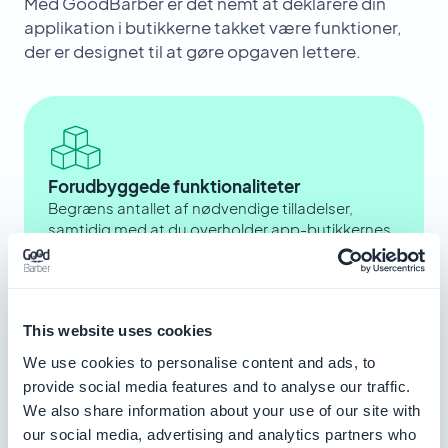
Med GoodBarber er det nemt at deklarere din
applikation i butikkerne takket være funktioner,
der er designet til at gøre opgaven lettere.
Forudbyggede funktionaliteter
Begræns antallet af nødvendige tilladelser,
samtidig med at du overholder app-butikkernes
regler.
This website uses cookies
We use cookies to personalise content and ads, to
Forenklet proces
provide social media features and to analyse our traffic.
Få gavn af en integreret guide, der hjælper dig
We also share information about your use of our site with
med at lave dine erklæringer.
our social media, advertising and analytics partners who