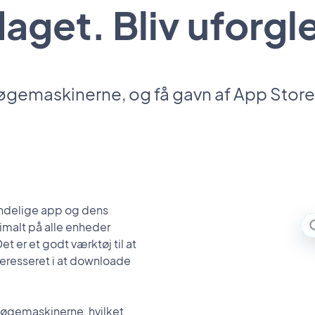
daget. Bliv uforg
søgemaskinerne, og få gavn af App St
indelige app og dens
imalt på alle enheder
 er et godt værktøj til at
teresseret i at downloade
 søgemaskinerne, hvilket