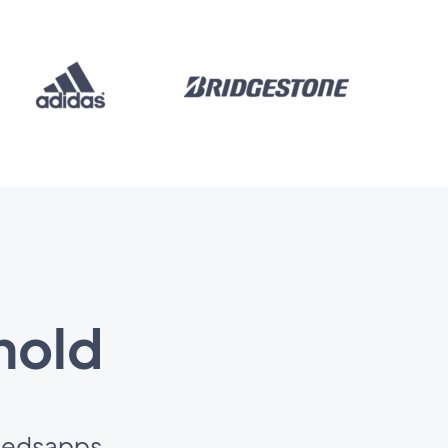
hold
yhedsapps