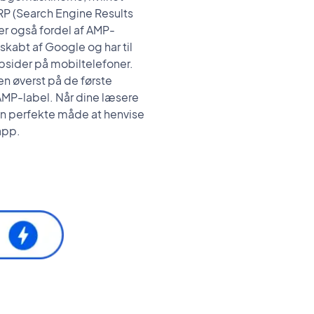
RP (Search Engine Results
er også fordel af AMP-
kabt af Google og har til
bsider på mobiltelefoner.
n øverst på de første
 AMP-label. Når dine læsere
en perfekte måde at henvise
app.