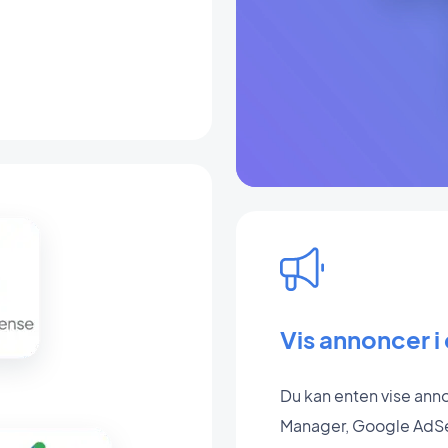
Vis annoncer i
Du kan enten vise ann
Manager, Google AdSe