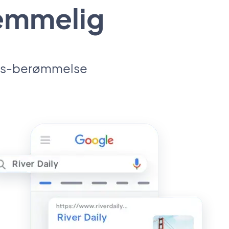
lemmelig
ores-berømmelse