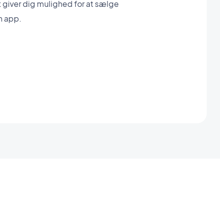
 giver dig mulighed for at sælge
n app.