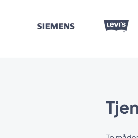
Tje
To måder