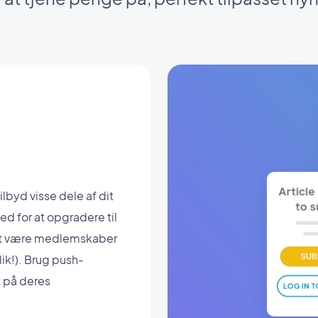
byd visse dele af dit
ed for at opgradere til
ket være medlemskaber
ik!). Brug push-
t på deres