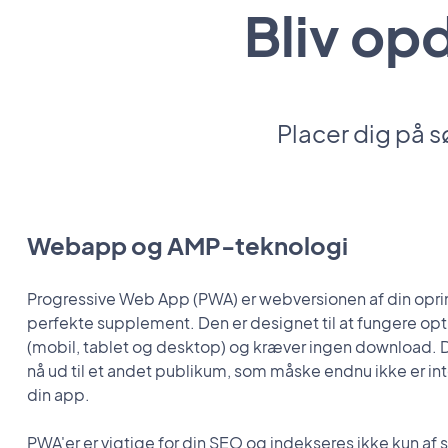
Bliv op
Placer dig på 
Webapp og AMP-teknologi
Progressive Web App (PWA) er webversionen af din opr
perfekte supplement. Den er designet til at fungere opt
(mobil, tablet og desktop) og kræver ingen download. Det
nå ud til et andet publikum, som måske endnu ikke er in
din app.
PWA'er er vigtige for din SEO og indekseres ikke kun af