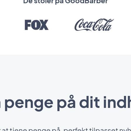
De stoler på GoodBarber
n penge på dit ind
 at tjene penge på, perfekt tilpasset n