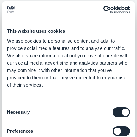
This website uses cookies
We use cookies to personalise content and ads, to
Medlemskaber
provide social media features and to analyse our traffic.
We also share information about your use of our site with
Tjen penge i din app med medlemskaber
our social media, advertising and analytics partners who
may combine it with other information that you’ve
provided to them or that they’ve collected from your use
$49/måned
of their services.
Google Ad Manager
Consent
Necessary
Selection
Kør annoncer og øg din apps indtægter
med Google Ad Manager-udvidelsen
Gratis
Preferences