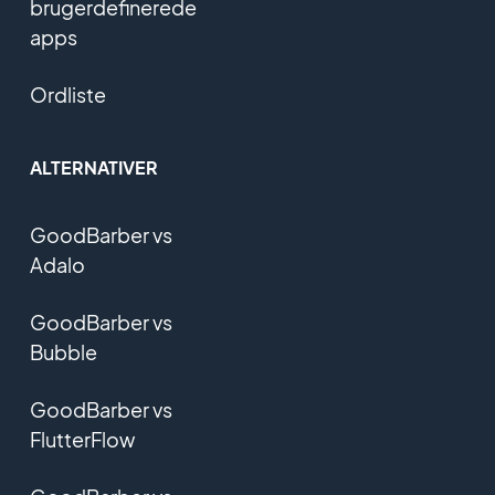
brugerdefinerede
apps
Ordliste
ALTERNATIVER
GoodBarber vs
Adalo
GoodBarber vs
Bubble
GoodBarber vs
FlutterFlow