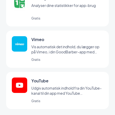
Analyser dine statistikker for app-brug
Gratis
Vimeo
Vis automatisk det indhold, du lægger op
på Vimeo, i din GoodBarber-app med
vores Vimeo-integration, så du kan
Gratis
synkronisere dine opslag i realtid.
YouTube
Udgiv automatisk indhold fra din YouTube-
kanal til din app med YouTube
GoodBarber-integrationen.
Gratis