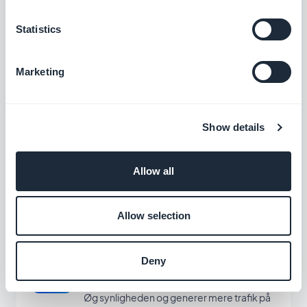
Statistics
Gennemgang af appen
Lav en integreret vejledning og guid dine
Marketing
brugere gennem den første lancering af
din app
$5/måned
Show details
Google AdMob
Integrer annoncer i din app, og skab en
Allow all
stabil indtægt med Google AdMob
Gratis
Allow selection
Google AMP - accelererede
Deny
mobilsider
Øg synligheden og generer mere trafik på