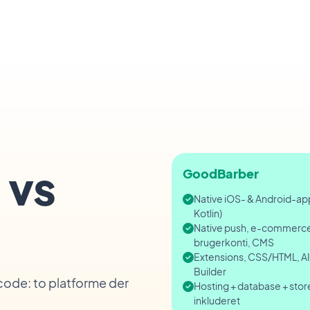
 vs
GoodBarber
Native iOS- & Android-app
Kotlin)
Native push, e-commerc
brugerkonti, CMS
Extensions, CSS/HTML, AI
Builder
code: to platforme der
Hosting + database + store
inkluderet