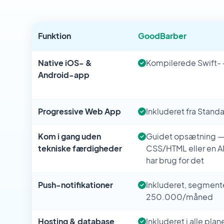
Funktion
GoodBarber
Native iOS- &
Kompilerede Swift- +
Android-app
Progressive Web App
Inkluderet fra Stand
Kom i gang uden
Guidet opsætning — 
tekniske færdigheder
CSS/HTML eller en A
har brug for det
Push-notifikationer
Inkluderet, segmenter
250.000/måned
Hosting & database
Inkluderet i alle plan