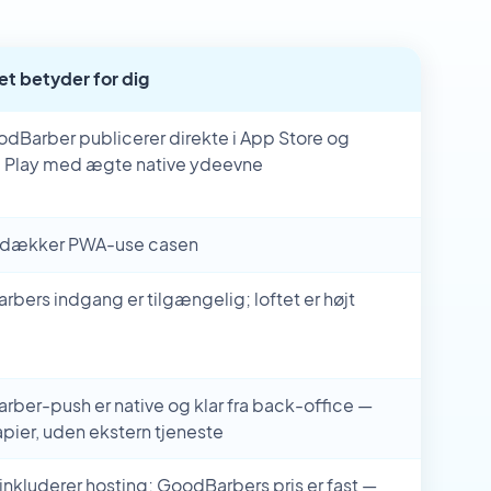
t betyder for dig
dBarber publicerer direkte i App Store og
 Play med ægte native ydeevne
dækker PWA-use casen
bers indgang er tilgængelig; loftet er højt
ber-push er native og klar fra back-office —
pier, uden ekstern tjeneste
nkluderer hosting; GoodBarbers pris er fast —