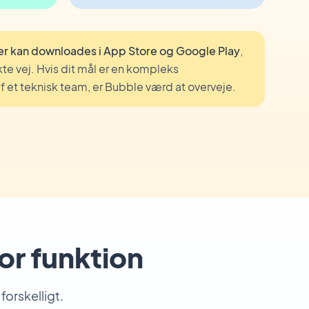
er kan downloades i App Store og Google Play
,
e vej. Hvis dit mål er en kompleks
 et teknisk team, er Bubble værd at overveje.
or funktion
orskelligt.