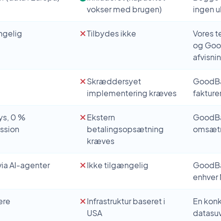
vokser med brugen)
ingen u
ngelig
Tilbydes ikke
Vores t
og Goog
afvisni
Skræddersyet
GoodBa
implementering kræves
fakture
ys, 0 %
Ekstern
GoodBa
ssion
betalingsopsætning
omsæt
kræves
via AI-agenter
Ikke tilgængelig
GoodBar
enhver
ere
Infrastruktur baseret i
En konk
USA
datasu