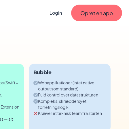
Opret en app
Login
Bubble
s (Swift +
Webapplikationer (intet native
output som standard)
e,
Fuld kontrol over datastrukturen
Kompleks, skræddersyet
 Extension
forretningslogik
Kræver et teknisk team fra starten
s — alt