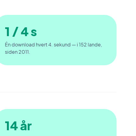
1 / 4 s
Én download hvert 4. sekund — i 152 lande,
siden 2011.
14 år