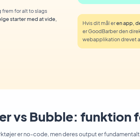
frem for alt to slags
lge starter med at vide,
Hvis dit mål er
en app, d
er GoodBarber den direkt
webapplikation drevet af
 vs Bubble: funktion f
tøjer er no-code, men deres output er fundamentalt f