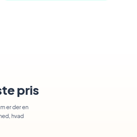
ste pris
om er der en
 ned, hvad