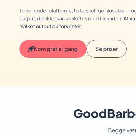
To no-code-platforme, to forskellige filosofier — og 
output, der ikke kan udskiftes med hinanden.
At væ
hvilket output du forventer.
Kom gratis i gang
Se priser
GoodBarber
Begge værk