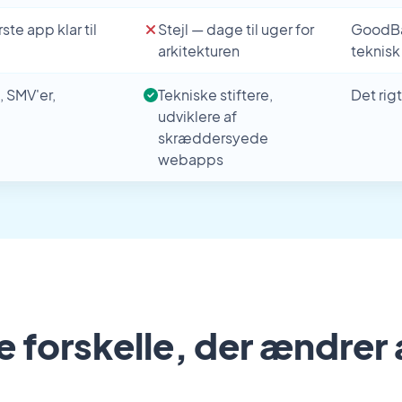
ste app klar til
Stejl — dage til uger for
GoodBar
arkitekturen
teknisk
 SMV'er,
Tekniske stiftere,
Det rig
udviklere af
skræddersyede
webapps
e forskelle, der ændrer 