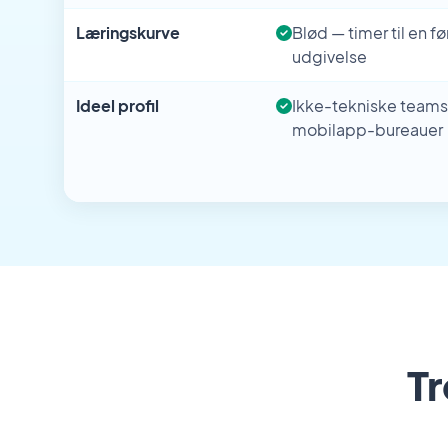
Læringskurve
Blød — timer til en før
udgivelse
Ideel profil
Ikke-tekniske teams,
mobilapp-bureauer
Tr