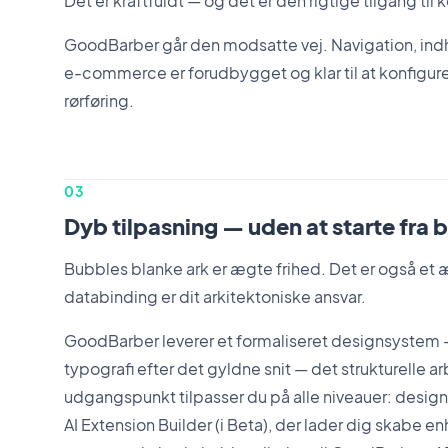
Det er kraftfuldt — og det er den rigtige tilgang ti
GoodBarber går den modsatte vej. Navigation, indho
e-commerce er forudbygget og klar til at konfigure
rørføring.
03
Dyb tilpasning — uden at starte fra
Bubbles blanke ark er ægte frihed. Det er også et æ
databinding er dit arkitektoniske ansvar.
GoodBarber leverer et formaliseret designsystem
typografi efter det gyldne snit — det strukturelle a
udgangspunkt tilpasser du på alle niveauer: desig
AI Extension Builder (i Beta), der lader dig skabe 