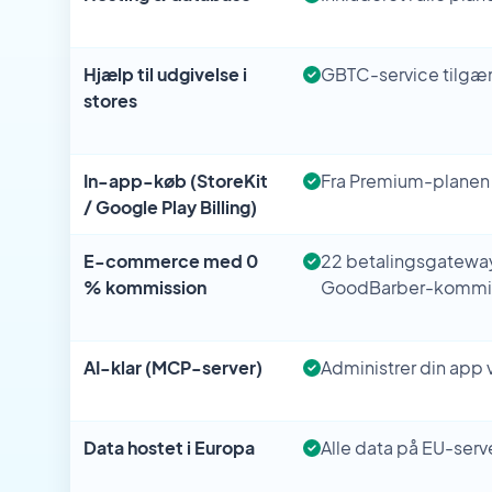
Hjælp til udgivelse i
GBTC-service tilgæ
stores
In-app-køb (StoreKit
Fra Premium-planen
/ Google Play Billing)
E-commerce med 0
22 betalingsgatewa
% kommission
GoodBarber-kommi
AI-klar (MCP-server)
Administrer din app 
Data hostet i Europa
Alle data på EU-serv