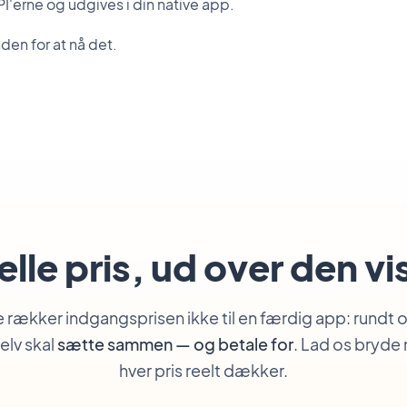
'erne og udgives i din native app.
nden for at nå det.
lle pris, ud over den vi
rækker indgangsprisen ikke til en færdig app: rundt 
selv skal
sætte sammen — og betale for
. Lad os bryde
hver pris reelt dækker.