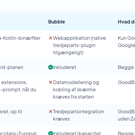
Bubble
Hvad de
 Kotlin-binærfiler
Webapplikation (native
Kun Goo
tredjeparts-plugin
Google
tilgængeligt)
ard-planen
Inkluderet
Begge 
extensions,
Datamodellering og
GoodBar
I-prompt, når du
kobling af skærme
kræves fra starten
et, op til
Tredjepartsintegration
GoodBar
kræves
uden Za
er (data i Europa)
Inkluderet (kapacitet
Begge i