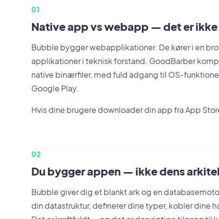
01
Native app vs webapp — det er ikk
Bubble bygger webapplikationer. De kører i en brow
applikationer i teknisk forstand. GoodBarber kompiler
native binærfiler, med fuld adgang til OS-funktione
Google Play.
Hvis dine brugere downloader din app fra App Store
02
Du bygger appen — ikke dens arkite
Bubble giver dig et blankt ark og en databasemoto
din datastruktur, definerer dine typer, kobler din