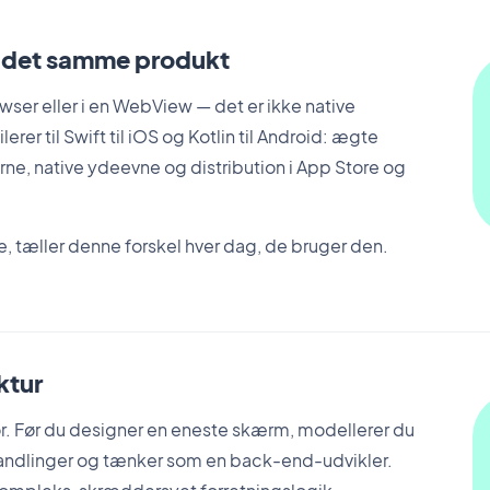
e det samme produkt
ser eller i en WebView — det er ikke native
er til Swift til iOS og Kotlin til Android: ægte
rne, native ydeevne og distribution i App Store og
, tæller denne forskel hver dag, de bruger den.
ktur
r. Før du designer en eneste skærm, modellerer du
e handlinger og tænker som en back-end-udvikler.