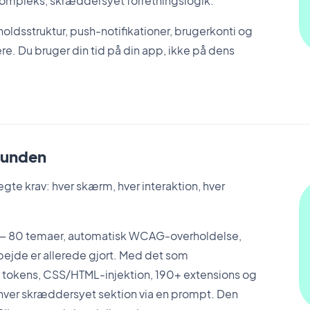
l kompleks, skræddersyet forretningslogik.
ldsstruktur, push-notifikationer, brugerkonti og
re. Du bruger din tid på din app, ikke på dens
 bunden
gte krav: hver skærm, hver interaktion, hver
 — 80 temaer, automatisk WCAG-overholdelse,
rbejde er allerede gjort. Med det som
n tokens, CSS/HTML-injektion, 190+ extensions og
enhver skræddersyet sektion via en prompt. Den