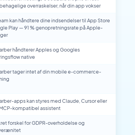
behagelige overraskelser, når din app vokser
eam kan håndtere dine indsendelser til App Store
le Play — 91 % genopretningsrate på Apple-
nger
rber håndterer Apples og Googles
ringsflow native
rber tager intet af din mobile e-commerce-
ning
ber-apps kan styres med Claude, Cursor eller
 MCP-kompatibel assistent
ret forskel for GDPR-overholdelse og
verænitet