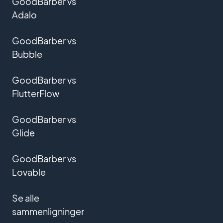
GoodBarber vs
Adalo
GoodBarber vs
Bubble
GoodBarber vs
FlutterFlow
GoodBarber vs
Glide
GoodBarber vs
Lovable
Se alle
sammenligninger