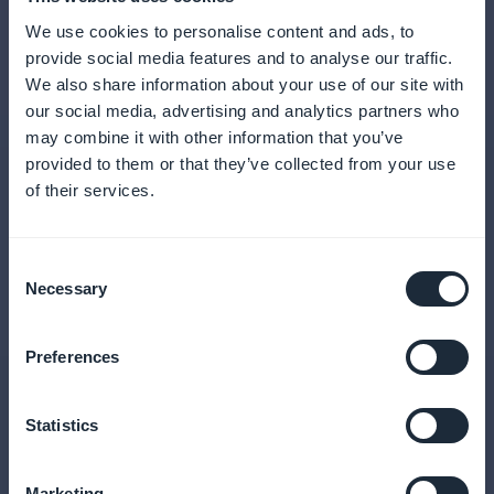
Vores program henvender sig til ambitiøse
We use cookies to personalise content and ads, to
stiftere, som vil eksekvere metodisk:
provide social media features and to analyse our traffic.
We also share information about your use of our site with
Iværksættere på jagt efter deres næste
eventyr
our social media, advertising and analytics partners who
Branche- eller tekniske eksperter med en idé,
may combine it with other information that you’ve
men uden erfaring med opstart af
provided to them or that they’ve collected from your use
virksomhed
of their services.
Ledere, der er klar til at starte en
teknologivirksomhed
Stiftere af projekter i den tidlige fase, der er
Consent
på udkig efter en MVP og deres første kunder
Necessary
Selection
Ansøg nu
Preferences
Statistics
Marketing