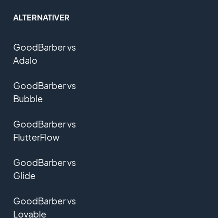
ALTERNATIVER
GoodBarber vs
Adalo
GoodBarber vs
Bubble
GoodBarber vs
FlutterFlow
GoodBarber vs
Glide
GoodBarber vs
Lovable