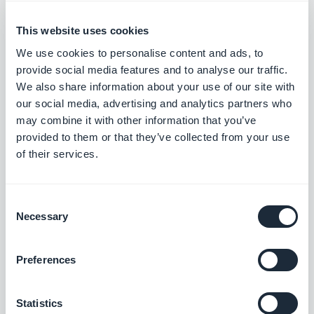
kunder ved at reducere friktionen under
betaling via Paypal
This website uses cookies
Gratis
We use cookies to personalise content and ads, to
provide social media features and to analyse our traffic.
We also share information about your use of our site with
Stribe udvidet
our social media, advertising and analytics partners who
Tilbyd flere betalingsmetoder i din butik
may combine it with other information that you’ve
med Stripe Extended
provided to them or that they’ve collected from your use
Gratis
of their services.
Bancontact
Consent
Necessary
Selection
Tilbyde en ny betalingsløsning, der er
meget udbredt i Belgien
Gratis
Preferences
Statistics