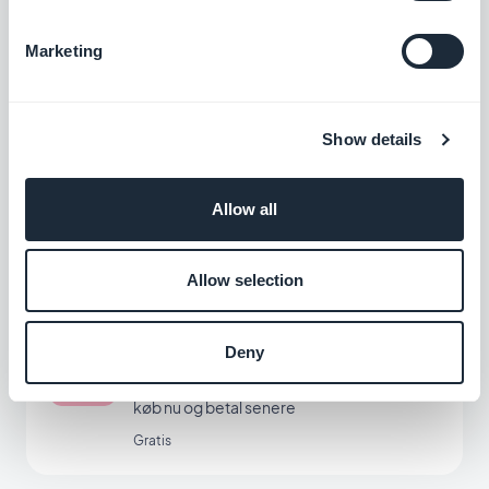
EPS
Tilbyde en ny betalingsløsning for at vinde
Marketing
det østrigske marked
Gratis
Show details
Przelewy24
Allow all
Tilbyde en ny betalingsløsning for at vinde
det polske marked
Gratis
Allow selection
Deny
Klarna
Øg salget med en betalingsmulighed for
køb nu og betal senere
Gratis