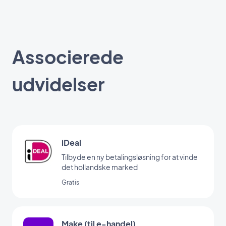
Associerede
udvidelser
iDeal
Tilbyde en ny betalingsløsning for at vinde
det hollandske marked
Gratis
Make (til e-handel)