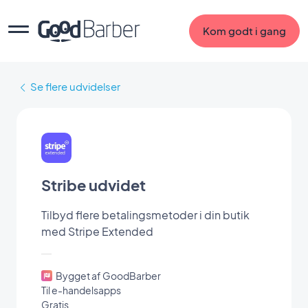
Kom godt i gang
Se flere udvidelser
Stribe udvidet
Tilbyd flere betalingsmetoder i din butik
med Stripe Extended
Bygget af GoodBarber
Til e-handelsapps
Gratis