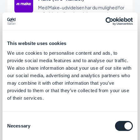
Med Make-udvidelsen har du mulighed for
at forbinde din e-handelsapp med
tusindvis af andre onlinetjenester. Det er
Gratis
den perfekte tilføjelse til at sætte
automatiseringer op uden at skulle kode.
(Du skal have en konto på www.make.com
This website uses cookies
for at bruge denne udvidelse)
Google Tag Manager
We use cookies to personalise content and ads, to
Forbind din app med Google Tag Manager
provide social media features and to analyse our traffic.
for at få yderligere brugsstatistik
We also share information about your use of our site with
Gratis
our social media, advertising and analytics partners who
may combine it with other information that you’ve
provided to them or that they’ve collected from your use
of their services.
Meta Pixel & App-begivenheder
Integrer Meta Pixel (tidligere Facebook
Pixel) og Facebook Event Analytics SDK i
Consent
din app for at analysere dine brugeres
Gratis
Necessary
adfærd og optimere din
Selection
marketingstrategi.