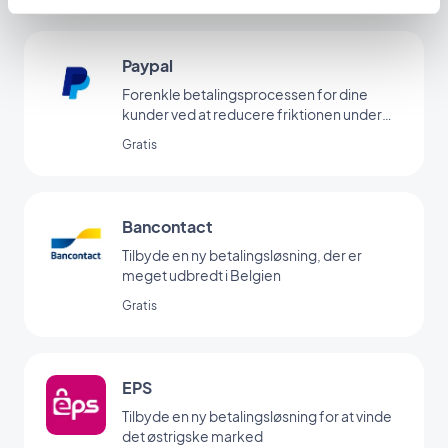
Paypal
Forenkle betalingsprocessen for dine
kunder ved at reducere friktionen under
betaling via Paypal
Gratis
Bancontact
Tilbyde en ny betalingsløsning, der er
meget udbredt i Belgien
Gratis
EPS
Tilbyde en ny betalingsløsning for at vinde
det østrigske marked