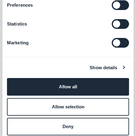
Preferences
Apple Pay
Gør det nemmere for dine kunder at
Statistics
betale med et enkelt klik og i fuld
sikkerhed
Gratis
Marketing
Facebook-butikker
Sælg dine produkter direkte på Facebook
Show details
Shops
Gratis
Allow all
Stribe
Allow selection
Tilbyd flere betalingsmetoder, og gør
indkøbsprocessen lettere for dine kunder
Deny
Gratis