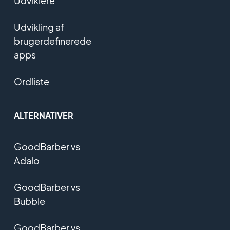
Udviklere
Udvikling af
brugerdefinerede
apps
Ordliste
ALTERNATIVER
GoodBarber vs
Adalo
GoodBarber vs
Bubble
GoodBarber vs