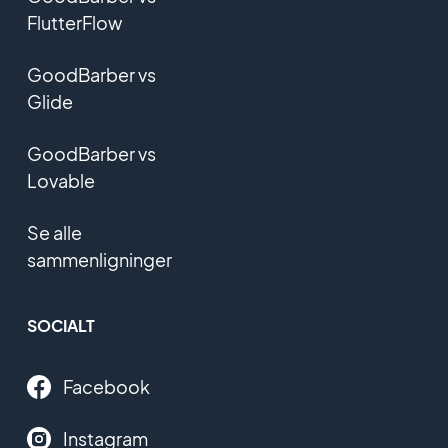
FlutterFlow
GoodBarber vs
Glide
GoodBarber vs
Lovable
Se alle
sammenligninger
SOCIALT
Facebook
Instagram