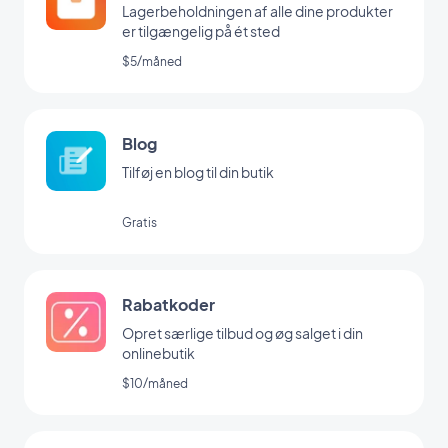
Lagerbeholdningen af alle dine produkter
er tilgængelig på ét sted
$5/måned
Blog
Tilføj en blog til din butik
Gratis
Rabatkoder
Opret særlige tilbud og øg salget i din
onlinebutik
$10/måned