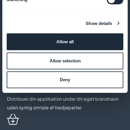
blomsterkreationer eller sæsontilbud
Show details
Tilpassede rabatter
Allow all
Opsæt specifikke kampagnekoder til dine loyale
kunder eller på bestemte datoer
Allow selection
Deny
White-label app
Distribuer din applikation under dit eget brandnavn
uden synlig omtale af tredjeparter