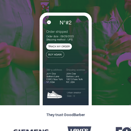
They trust GoodBarber