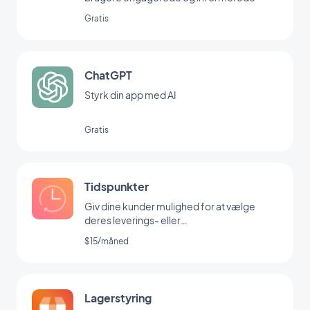
Gratis
ChatGPT
Styrk din app med AI
Gratis
Tidspunkter
Giv dine kunder mulighed for at vælge
deres leverings- eller
afhentningstidspunkt
$15/måned
Lagerstyring