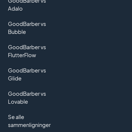
GoodBarber vs
Adalo
GoodBarber vs
Bubble
GoodBarber vs
FlutterFlow
GoodBarber vs
Glide
GoodBarber vs
Lovable
Se alle
sammenligninger