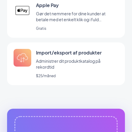
Apple Pay
Gør det nemmere for dine kunder at
betale med et enkelt klik og i fuld
sikkerhed
Gratis
Import/eksport af produkter
Administrer dit produktkatalog på
rekordtid
$25/måned