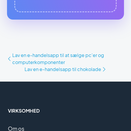
Lav en e-handelsapp til at sælge pc'er og
computerkomponenter
Lav en e-handelsapp til chokolade
VIRKSOMHED
Om os