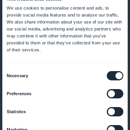
Og meget mere
We use cookies to personalise content and ads, to
provide social media features and to analyse our traffic.
We also share information about your use of our site with
our social media, advertising and analytics partners who
may combine it with other information that you’ve
provided to them or that they’ve collected from your use
of their services.
Ekspresordre aktiveret
Consent
Necessary
Dine kunder kan købe direkte fra en liste over
Selection
buketter uden at skulle gå gennem produktarket
Preferences
Statistics
Meddelelser om nye produkter
Giv dine kunder besked om alle nye
Marketing