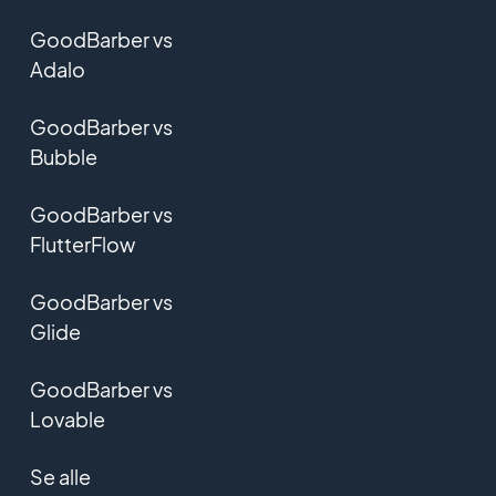
GoodBarber vs
Adalo
GoodBarber vs
Bubble
GoodBarber vs
FlutterFlow
GoodBarber vs
Glide
GoodBarber vs
Lovable
Se alle