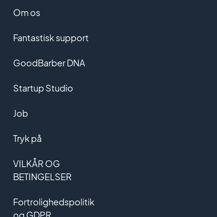
Om os
Fantastisk support
GoodBarber DNA
Startup Studio
Job
Tryk på
VILKÅR OG
BETINGELSER
Fortrolighedspolitik
og GDPR