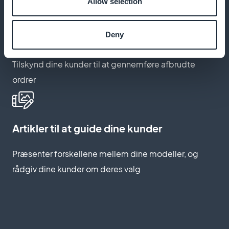
Allow selection
Deny
Automatisk genstart af kurven
Tilskynd dine kunder til at gennemføre afbrudte
ordrer
Artikler til at guide dine kunder
Præsenter forskellene mellem dine modeller, og
rådgiv dine kunder om deres valg