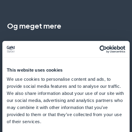
Og meget mere
This website uses cookies
Ekspresbestilling med ét klik
We use cookies to personalise content and ads, to
provide social media features and to analyse our traffic.
We also share information about your use of our site with
Lad dine kunder købe direkte fra produktarket eller -
our social media, advertising and analytics partners who
listen
may combine it with other information that you’ve
provided to them or that they’ve collected from your use
of their services.
Personlige push-meddelelser