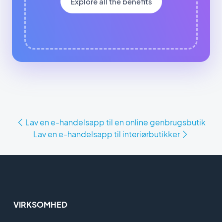
Explore all the benefits
Lav en e-handelsapp til en online genbrugsbutik
Lav en e-handelsapp til interiørbutikker
VIRKSOMHED