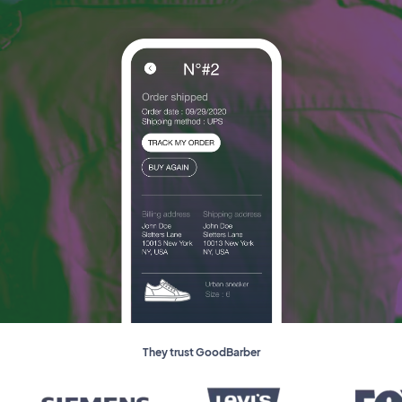
They trust GoodBarber