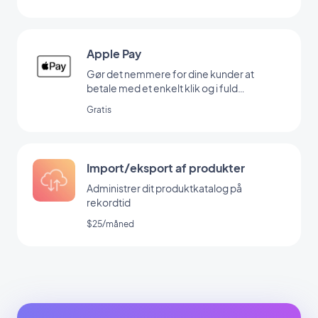
Apple Pay
Gør det nemmere for dine kunder at
betale med et enkelt klik og i fuld
sikkerhed
Gratis
Import/eksport af produkter
Administrer dit produktkatalog på
rekordtid
$25/måned