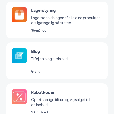
Lagerstyring
Lagerbeholdningen af alle dine produkter
er tilgængelig på ét sted
$5/måned
Blog
Tilføj en blog til din butik
Gratis
Rabatkoder
Opret særlige tilbud og øg salget i din
onlinebutik
$10/måned