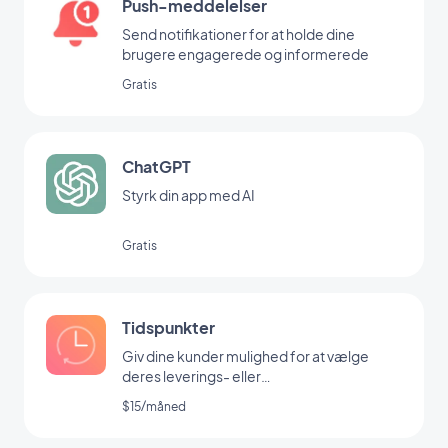
Push-meddelelser
Send notifikationer for at holde dine
brugere engagerede og informerede
Gratis
ChatGPT
Styrk din app med AI
Gratis
Tidspunkter
Giv dine kunder mulighed for at vælge
deres leverings- eller
afhentningstidspunkt
$15/måned