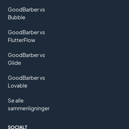
GoodBarber vs
Bubble
GoodBarber vs
FlutterFlow
GoodBarber vs
Glide
GoodBarber vs
Lovable
Se alle
sammenligninger
SOCIALT