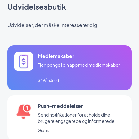
Udvidelsesbutik
Udvidelser, der måske interesserer dig
Medlemskaber
Tjen penge i din app med medlemskaber
$49/måned
Push-meddelelser
Send notifikationer for at holde dine
brugere engagerede og informerede
Gratis