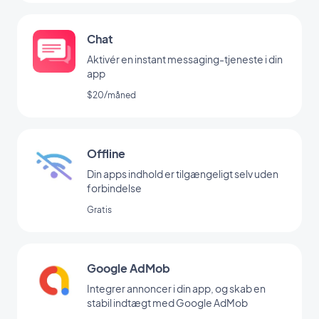
Chat
Aktivér en instant messaging-tjeneste i din
app
$20/måned
Offline
Din apps indhold er tilgængeligt selv uden
forbindelse
Gratis
Google AdMob
Integrer annoncer i din app, og skab en
stabil indtægt med Google AdMob