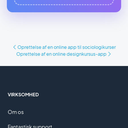
Oprettelse af en online app til sociologikurser
Oprettelse af en online designkursus-app
VIRKSOMHED
Om os
Fantastisk support