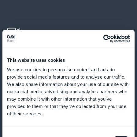
Tilføj undervisningsvideoer
This website uses cookies
Gør dine kurser mere interaktive med forklarende
We use cookies to personalise content and ads, to
videoer og praktiske demonstrationer
provide social media features and to analyse our traffic.
We also share information about your use of our site with
our social media, advertising and analytics partners who
may combine it with other information that you’ve
Send push-meddelelser
provided to them or that they’ve collected from your use
of their services.
Mind de studerende om at tjekke nyt indhold og
holde dem engagerede
Consent