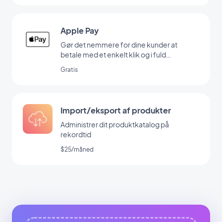
Apple Pay
Gør det nemmere for dine kunder at
betale med et enkelt klik og i fuld
sikkerhed
Gratis
Import/eksport af produkter
Administrer dit produktkatalog på
rekordtid
$25/måned