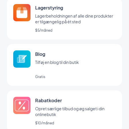
Lagerstyring
Lagerbeholdningen af alle dine produkter
er tilgængelig på ét sted
$5/måned
Blog
Tilføj en blog til din butik
Gratis
Rabatkoder
Opret særlige tilbud og øg salget i din
onlinebutik
$10/måned