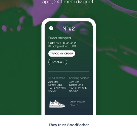
app, 24 timer i døgnet.
They trust GoodBarber