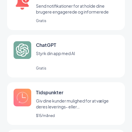
Send notifikationer for at holde dine
brugere engagerede og informerede
Gratis
ChatGPT
Styrk din app med AI
Gratis
Tidspunkter
Giv dine kunder mulighed for at vælge
deres leverings- eller
afhentningstidspunkt
$15/måned