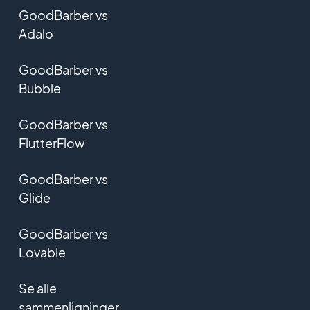
GoodBarber vs
Adalo
GoodBarber vs
Bubble
GoodBarber vs
FlutterFlow
GoodBarber vs
Glide
GoodBarber vs
Lovable
Se alle
sammenligninger