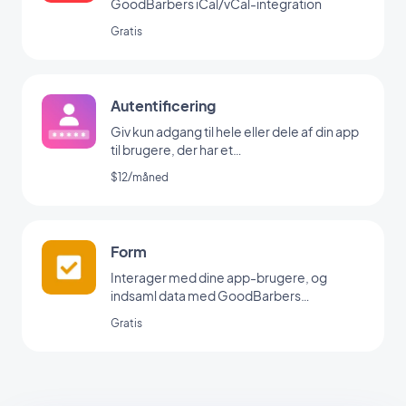
GoodBarbers iCal/vCal-integration
Gratis
Autentificering
Giv kun adgang til hele eller dele af din app
til brugere, der har et
brugernavn/password
$12/måned
Form
Interager med dine app-brugere, og
indsaml data med GoodBarbers
formularintegration.
Gratis