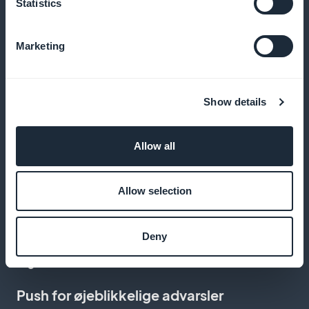
Statistics
Og meget mere
Marketing
Show details
Allow all
Favoritter til at finde dine checks
Læserne gemmer dine artikler for at genlæse dem
Allow selection
på et senere tidspunkt i forbindelse med en vigtig
undersøgelse eller afkodning
Deny
Push for øjeblikkelige advarsler