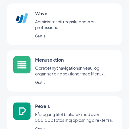
Wave
Administrer dit regnskab som en
professionel
Gratis
Menusektion
Opret et nyt navigationsniveau, og
organiser dine sektioner med Menu-
udvidelsen.
Gratis
Pexels
Få adgang til et bibliotek med over
500.000 fotos i høj opløsning direkte fra
dit backoffice
Gratis