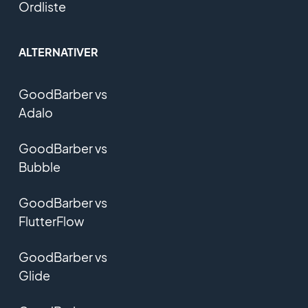
Ordliste
ALTERNATIVER
GoodBarber vs
Adalo
GoodBarber vs
Bubble
GoodBarber vs
FlutterFlow
GoodBarber vs
Glide