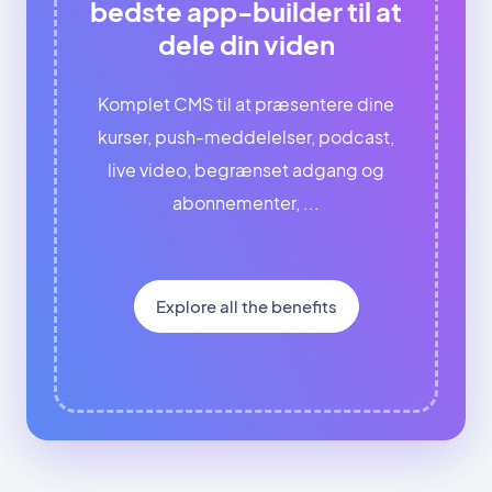
bedste app-builder til at
dele din viden
Komplet CMS til at præsentere dine
kurser, push-meddelelser, podcast,
live video, begrænset adgang og
abonnementer, ...
Explore all the benefits