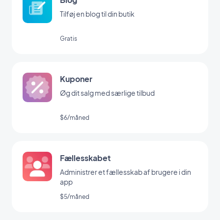
Tilføj en blog til din butik
Gratis
Kuponer
Øg dit salg med særlige tilbud
$6/måned
Fællesskabet
Administrer et fællesskab af brugere i din
app
$5/måned