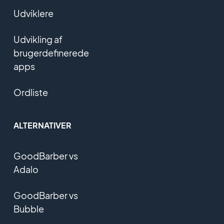
Udviklere
Udvikling af
brugerdefinerede
apps
Ordliste
ALTERNATIVER
GoodBarber vs
Adalo
GoodBarber vs
Bubble