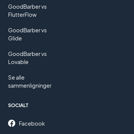
GoodBarber vs
FlutterFlow
GoodBarber vs
Glide
GoodBarber vs
Lovable
Se alle
sammenligninger
SOCIALT
Facebook