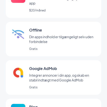
app
$20/måned
Offline
Din apps indhold er tilgængeligt selv uden
forbindelse
Gratis
Google AdMob
Integrer annoncer i din app, og skab en
stabil indtægt med Google AdMob
Gratis
Blog