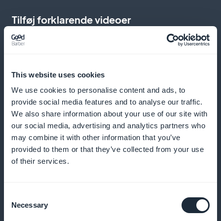
Tilføj forklarende videoer
Integrere videoklip for at forklare litterære
bevægelser eller kommentere uddrag fra værker
This website uses cookies
We use cookies to personalise content and ads, to
provide social media features and to analyse our traffic.
Skub til nye tilgængelige kurser
We also share information about your use of our site with
our social media, advertising and analytics partners who
Informer dine studerende, når der udgives et nyt
may combine it with other information that you’ve
modul eller en ny kommentar
provided to them or that they’ve collected from your use
of their services.
Podcast-adgang til indhold
Consent
Necessary
Selection
Skabe mundtlige analyser af litterære værker, der er