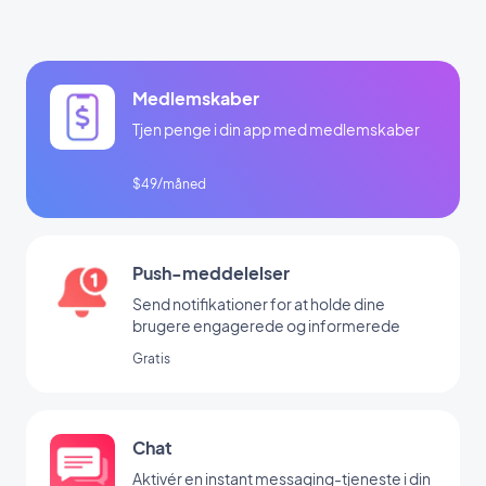
Medlemskaber
Tjen penge i din app med medlemskaber
$49/måned
Push-meddelelser
Send notifikationer for at holde dine
brugere engagerede og informerede
Gratis
Chat
Aktivér en instant messaging-tjeneste i din