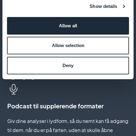
Studerende i din målgruppe gemmer artikler og
Show details
ressourcer til senere brug, selv offline
Allow all
Skub til nyheder og udgivelser
Allow selection
Giv dine abonnenter besked, så snart en artikel, en
Deny
live-begivenhed eller et afledt produkt er
tilgængeligt
Podcast til supplerende formater
Giv dine analyser i lydform, så du nemt kan få adgang
til dem, når du er på farten, uden at skulle åbne