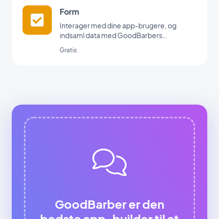
Form
Interager med dine app-brugere, og
indsaml data med GoodBarbers
formularintegration.
Gratis
GoodBarber er den
bedste app-builder til at