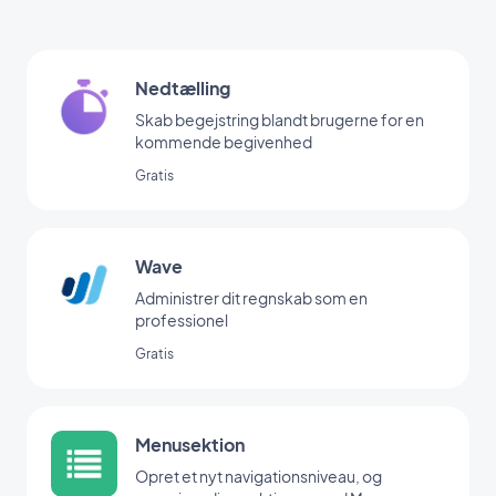
Nedtælling
Skab begejstring blandt brugerne for en
kommende begivenhed
Gratis
Wave
Administrer dit regnskab som en
professionel
Gratis
Menusektion
Opret et nyt navigationsniveau, og