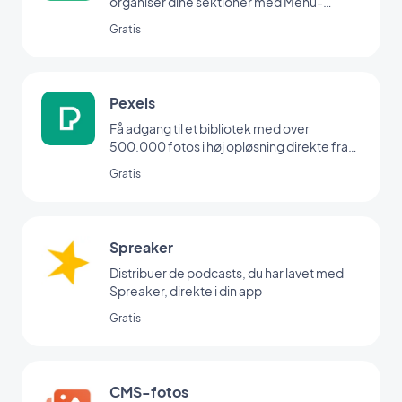
organiser dine sektioner med Menu-
udvidelsen.
Gratis
Pexels
Få adgang til et bibliotek med over
500.000 fotos i høj opløsning direkte fra
dit backoffice
Gratis
Spreaker
Distribuer de podcasts, du har lavet med
Spreaker, direkte i din app
Gratis
CMS-fotos