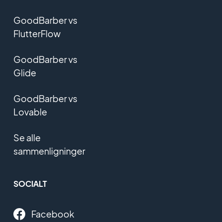
GoodBarber vs
FlutterFlow
GoodBarber vs
Glide
GoodBarber vs
Lovable
Se alle
sammenligninger
SOCIALT
Facebook