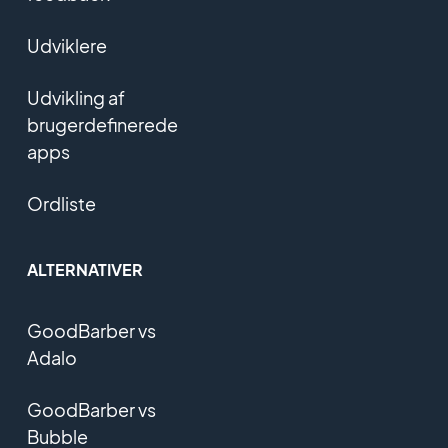
Udviklere
Udvikling af
brugerdefinerede
apps
Ordliste
ALTERNATIVER
GoodBarber vs
Adalo
GoodBarber vs
Bubble