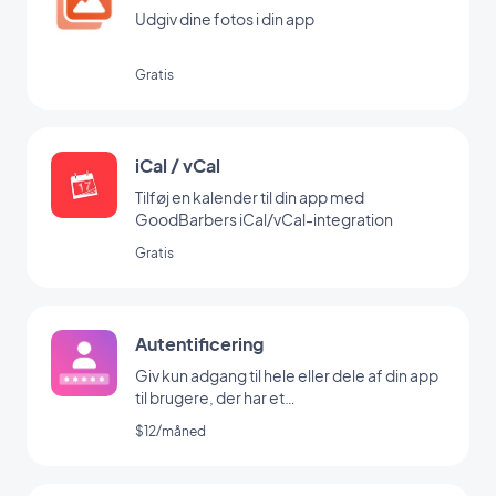
Udgiv dine fotos i din app
Gratis
iCal / vCal
Tilføj en kalender til din app med
GoodBarbers iCal/vCal-integration
Gratis
Autentificering
Giv kun adgang til hele eller dele af din app
til brugere, der har et
brugernavn/password
$12/måned