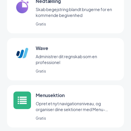
Nedtælling
Skab begejstring blandt brugerne for en
kommende begivenhed
Gratis
Wave
Administrer dit regnskab som en
professionel
Gratis
Menusektion
Opret et nyt navigationsniveau, og
organiser dine sektioner med Menu-
udvidelsen.
Gratis