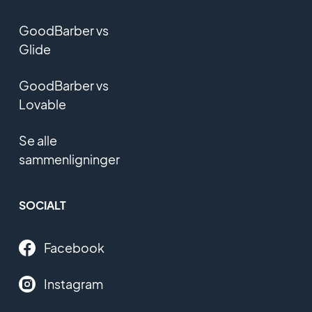
GoodBarber vs
Glide
GoodBarber vs
Lovable
Se alle
sammenligninger
SOCIALT
Facebook
Instagram