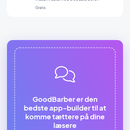
formularintegration.
Gratis
GoodBarber er den
bedste app-builder til at
komme tættere på dine
læsere