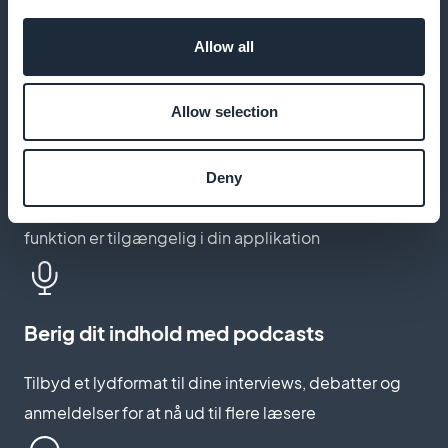
Lad dine læsere bogmærke dine kulturanalyser til
fremtidig brug
Allow all
Allow selection
Distribuer dine artikler med push-
meddelelser
Deny
Giv dine abonnenter besked, så snart en ny kulturel
funktion er tilgængelig i din applikation
Berig dit indhold med podcasts
Tilbyd et lydformat til dine interviews, debatter og
anmeldelser for at nå ud til flere læsere