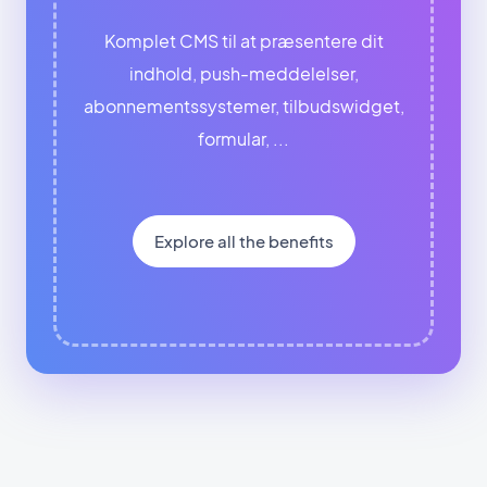
Komplet CMS til at præsentere dit
indhold, push-meddelelser,
abonnementssystemer, tilbudswidget,
formular, ...
Explore all the benefits