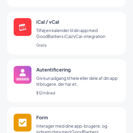
iCal / vCal
Tilføj en kalender til din app med
GoodBarbers iCal/vCal-integration
Gratis
Autentificering
Giv kun adgang til hele eller dele af din app
til brugere, der har et
brugernavn/password
$12/måned
Form
Interager med dine app-brugere, og
indsaml data med GoodBarbers