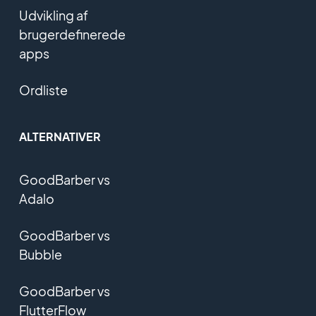
Udvikling af
brugerdefinerede
apps
Ordliste
ALTERNATIVER
GoodBarber vs
Adalo
GoodBarber vs
Bubble
GoodBarber vs
FlutterFlow