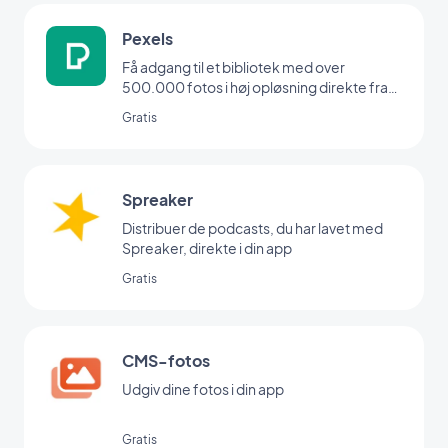
Pexels
Få adgang til et bibliotek med over
500.000 fotos i høj opløsning direkte fra
dit backoffice
Gratis
Spreaker
Distribuer de podcasts, du har lavet med
Spreaker, direkte i din app
Gratis
CMS-fotos
Udgiv dine fotos i din app
Gratis