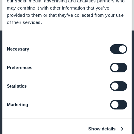
our social media, advertising and analytics partners who
may combine it with other information that you’ve
provided to them or that they’ve collected from your use
of their services.
Consent
Necessary
Selection
Og meget mere
Preferences
Statistics
Marketing
Gør det nemt at gemme ting
Show details