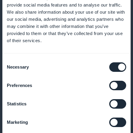
provide social media features and to analyse our traffic.
We also share information about your use of our site with
Tilføj visuelle hjælpemidler til at illustrere udtale og
our social media, advertising and analytics partners who
syntaks på gamle sprog, så læringen bliver mere
may combine it with other information that you’ve
interaktiv
provided to them or that they’ve collected from your use
of their services.
Push-beskeder til at engagere dine
Consent
studerende
Necessary
Selection
Hold dine studerende informeret om nyt indhold,
Preferences
opdateringer og tilgængelige øvelser med push-
meddelelser
Statistics
Marketing
Tilføj podcast-format