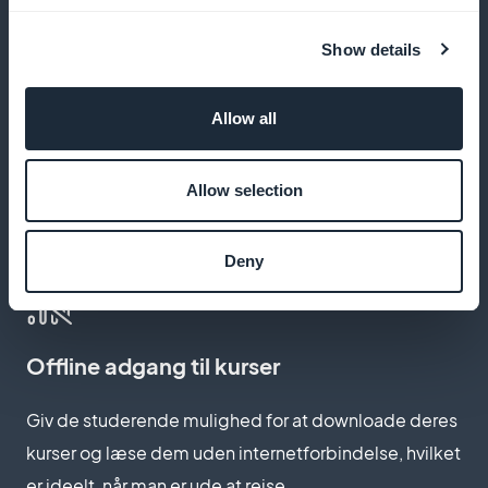
Lad dine elever lytte til lydlektioner på farten og
Show details
gennemgå grammatik og bøjning når som helst
Allow all
Favorit-funktion
Allow selection
Giv dine elever mulighed for at gemme deres
yndlingslektioner til senere brug
Deny
Offline adgang til kurser
Giv de studerende mulighed for at downloade deres
kurser og læse dem uden internetforbindelse, hvilket
er ideelt, når man er ude at rejse