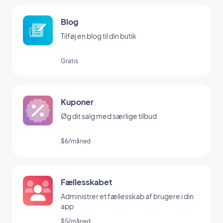
Blog
Tilføj en blog til din butik
Gratis
Kuponer
Øg dit salg med særlige tilbud
$6/måned
Fællesskabet
Administrer et fællesskab af brugere i din
app
$5/måned