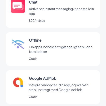
Chat
Aktivér en instant messaging-tjeneste i din
app
$20/måned
Offline
Din apps indhold er tilgængeligt selv uden
forbindelse
Gratis
Google AdMob
Integrer annoncer i din app, og skab en
stabil indtægt med Google AdMob
Gratis