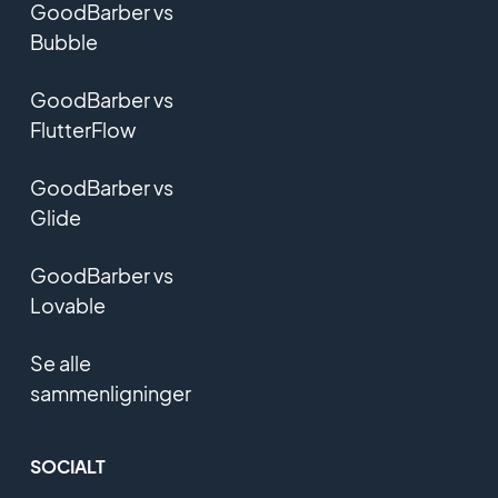
GoodBarber vs
Bubble
GoodBarber vs
FlutterFlow
GoodBarber vs
Glide
GoodBarber vs
Lovable
Se alle
sammenligninger
SOCIALT