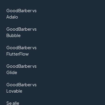
GoodBarber vs
Adalo
GoodBarber vs
Bubble
GoodBarber vs
FlutterFlow
GoodBarber vs
Glide
GoodBarber vs
Lovable
Se alle