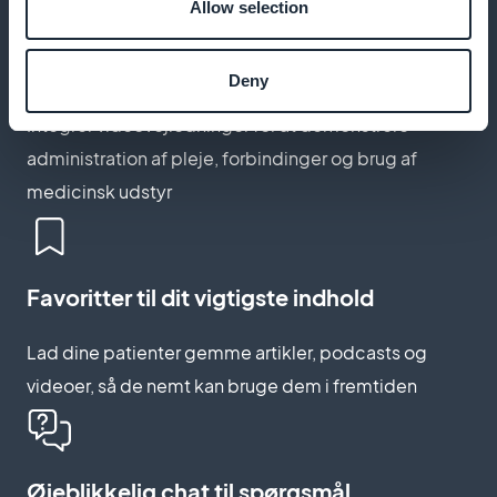
Allow selection
Videoer med demonstration af sygepleje
Deny
Integrer videovejledninger for at demonstrere
administration af pleje, forbindinger og brug af
medicinsk udstyr
Favoritter til dit vigtigste indhold
Lad dine patienter gemme artikler, podcasts og
videoer, så de nemt kan bruge dem i fremtiden
Øjeblikkelig chat til spørgsmål