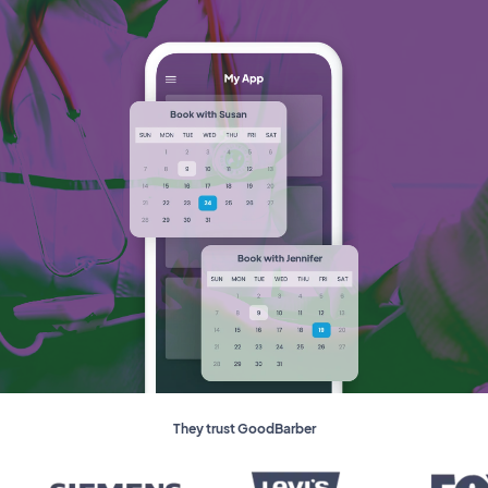
They trust GoodBarber