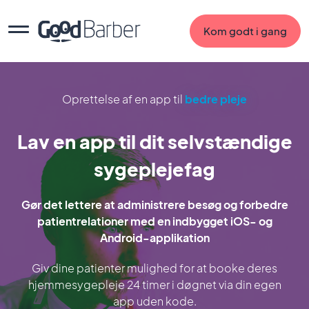
Kom godt i gang
Oprettelse af en app til
bedre pleje
Lav en app til dit selvstændige
sygeplejefag
Gør det lettere at administrere besøg og forbedre
patientrelationer med en indbygget iOS- og
Android-applikation
Giv dine patienter mulighed for at booke deres
hjemmesygepleje 24 timer i døgnet via din egen
app uden kode.