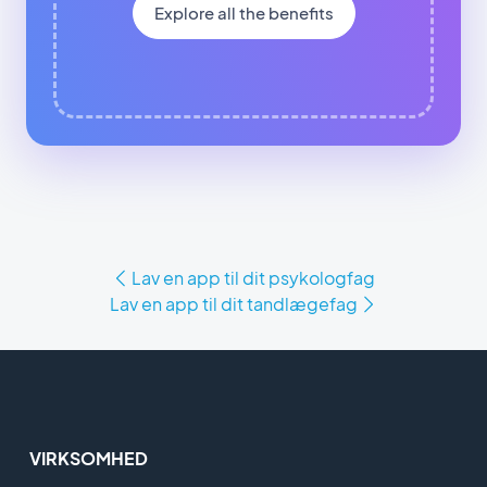
Explore all the benefits
Lav en app til dit psykologfag
Lav en app til dit tandlægefag
VIRKSOMHED