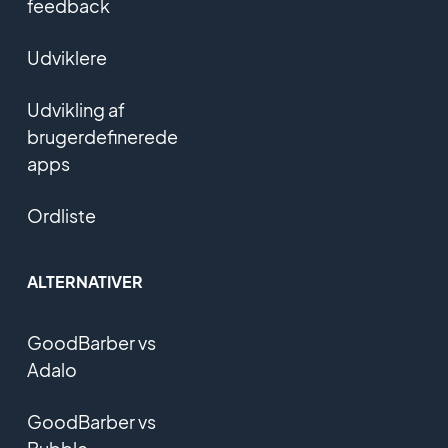
feedback
Udviklere
Udvikling af
brugerdefinerede
apps
Ordliste
ALTERNATIVER
GoodBarber vs
Adalo
GoodBarber vs