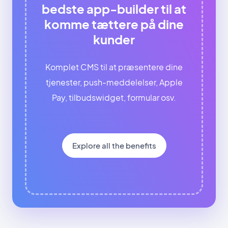
bedste app-builder til at
komme tættere på dine
kunder
Komplet CMS til at præsentere dine
tjenester, push-meddelelser, Apple
Pay, tilbudswidget, formular osv.
Explore all the benefits