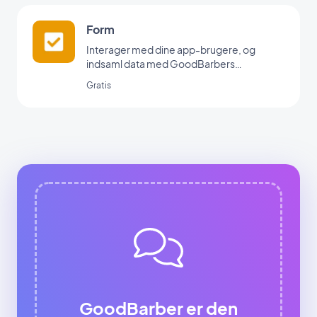
Form
Interager med dine app-brugere, og
indsaml data med GoodBarbers
formularintegration.
Gratis
GoodBarber er den