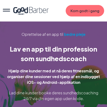
Kom godt i gang
Oprettelse af en app til
bedre pleje
Lav en app til din profession
som sundhedscoach
Hjælp dine kunder med at nå deres fitnessmål, og
organiser dine sessioner ved hjælp af en indbygget
iOS- og Android-applikation
Lad dine kunder booke deres sundhedscoaching
24/7 via din egen app uden kode.