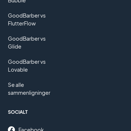
Bubble
GoodBarber vs
FlutterFlow
GoodBarber vs
Glide
GoodBarber vs
Lovable
Se alle
sammenligninger
SOCIALT
Facebook