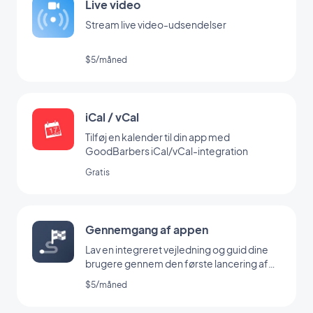
Live video
Stream live video-udsendelser
$5/måned
iCal / vCal
Tilføj en kalender til din app med
GoodBarbers iCal/vCal-integration
Gratis
Gennemgang af appen
Lav en integreret vejledning og guid dine
brugere gennem den første lancering af
din app
$5/måned