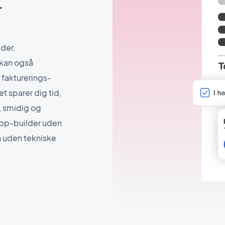
r
der,
 kan også
 fakturerings-
t sparer dig tid,
, smidig og
pp-builder uden
n uden tekniske