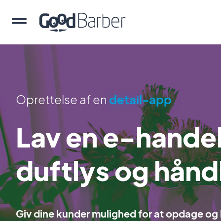
Oprettelse af en
detail-app
Lav en e-handel
duftlys og hån
Giv dine kunder mulighed for at opdage og