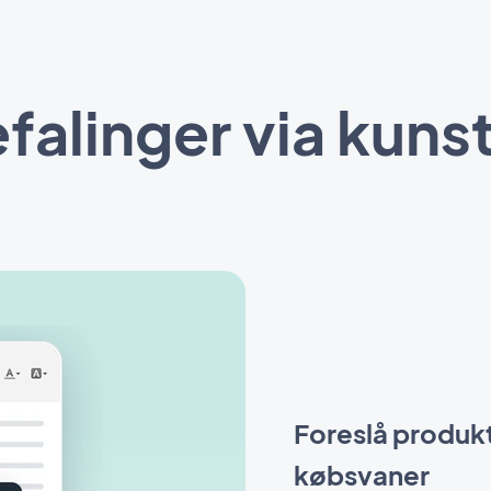
alinger via kunsti
Foreslå produkt
købsvaner