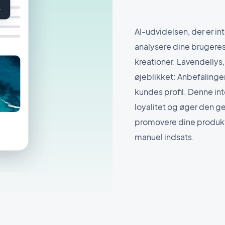
AI-udvidelsen, der er int
analysere dine brugere
kreationer. Lavendellys,
øjeblikket: Anbefalinge
kundes profil. Denne int
loyalitet og øger den g
promovere dine produk
manuel indsats.