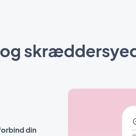
d og skræddersyed
orbind din