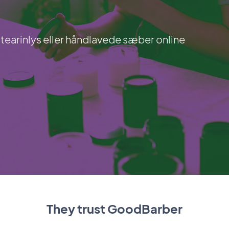
 stearinlys eller håndlavede sæber online
They trust GoodBarber