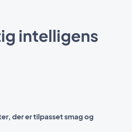
g intelligens
er, der er tilpasset smag og