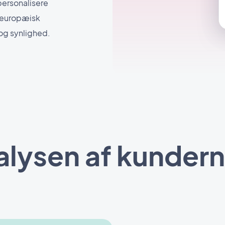
personalisere
r europæisk
 og synlighed.
nalysen af kunder