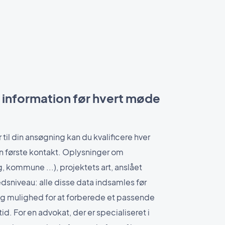
 information før hvert møde
r til din ansøgning kan du kvalificere hver
en første kontakt. Oplysninger om
g, kommune ...), projektets art, anslået
sniveau: alle disse data indsamles før
dig mulighed for at forberede et passende
id. For en advokat, der er specialiseret i