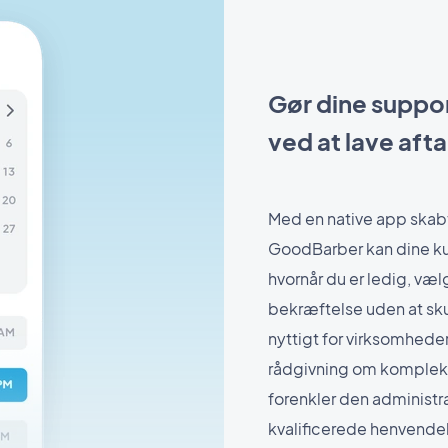
Gør dine supp
ved at lave afta
Med en native app skab
GoodBarber kan dine kun
hvornår du er ledig, vælg
bekræftelse uden at skul
nyttigt for virksomhede
rådgivning om komplek
forenkler den administra
kvalificerede henvendel