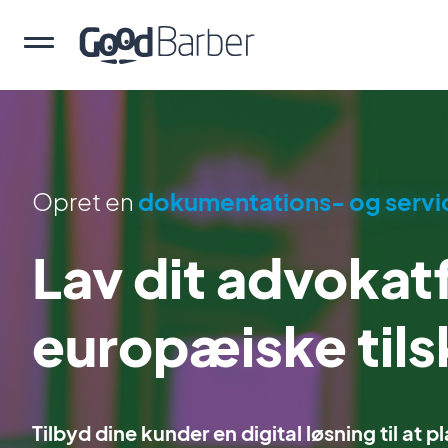
Opret en
dokumentations- og serv
Lav dit advokat
europæiske til
Tilbyd dine kunder en digital løsning til at