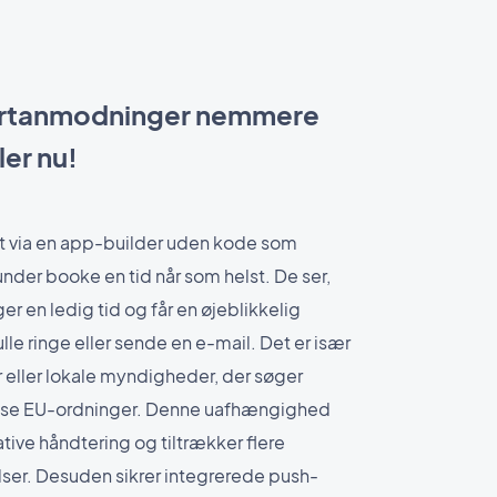
ortanmodninger nemmere
ler nu!
t via en app-builder uden kode som
der booke en tid når som helst. De ser,
er en ledig tid og får en øjeblikkelig
le ringe eller sende en e-mail. Det er især
r eller lokale myndigheder, der søger
se EU-ordninger. Denne uafhængighed
tive håndtering og tiltrækker flere
ser. Desuden sikrer integrerede push-