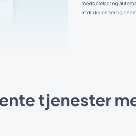
meddelelser og automat
af din kalender og en s
gente tjenester m