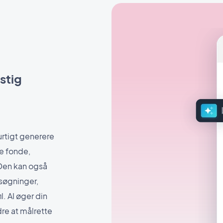
stig
urtigt generere
e fonde,
 Den kan også
nsøgninger,
l. AI øger din
dre at målrette