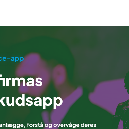
ice-app
firmas
skudsapp
 planlægge, forstå og overvåge deres