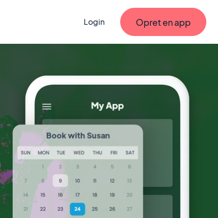
Opret en app
Login