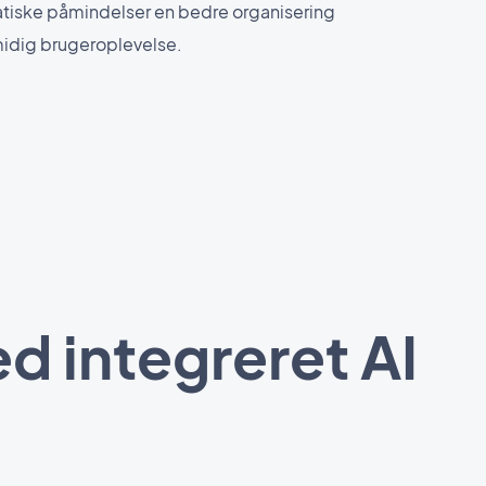
iske påmindelser en bedre organisering
midig brugeroplevelse.
ed integreret AI