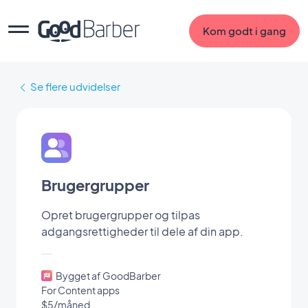
Kom godt i gang
Se flere udvidelser
Brugergrupper
Opret brugergrupper og tilpas
adgangsrettigheder til dele af din app.
Bygget af GoodBarber
For Content apps
$5/måned