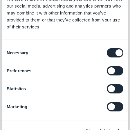
Chat
our social media, advertising and analytics partners who
Aktivér en instant messaging-tjeneste i din
may combine it with other information that you’ve
app
provided to them or that they’ve collected from your use
$20/måned
of their services.
Fællesskabet
Consent
Necessary
Selection
Administrer et fællesskab af brugere i din
app
$5/måned
Preferences
Statistics
Gennemgang af appen
Lav en integreret vejledning og guid dine
Marketing
brugere gennem den første lancering af
din app
$5/måned