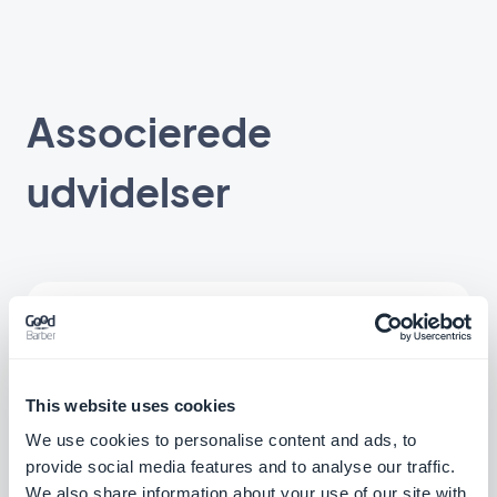
Associerede
udvidelser
Autentificering
Giv kun adgang til hele eller dele af din app
til brugere, der har et
brugernavn/password
This website uses cookies
$12/måned
We use cookies to personalise content and ads, to
provide social media features and to analyse our traffic.
We also share information about your use of our site with