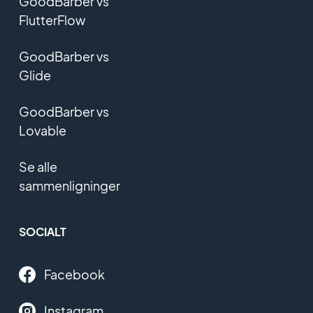
GoodBarber vs
FlutterFlow
GoodBarber vs
Glide
GoodBarber vs
Lovable
Se alle
sammenligninger
SOCIALT
Facebook
Instagram