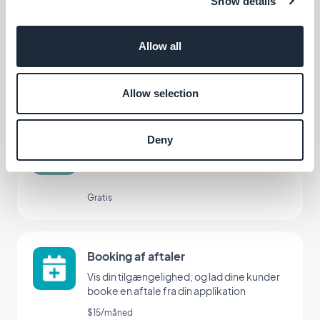
Show details
Form
Allow all
Interager med dine app-brugere, og
indsaml data med GoodBarbers
formularintegration.
Gratis
Allow selection
Deny
ChatGPT
Styrk din app med AI
Gratis
Booking af aftaler
Vis din tilgængelighed, og lad dine kunder
booke en aftale fra din applikation
$15/måned