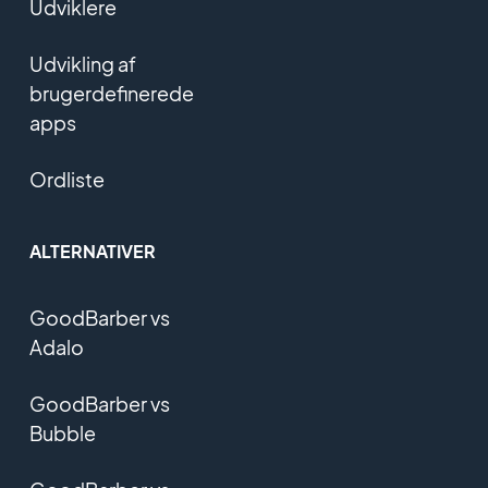
Udviklere
Udvikling af
brugerdefinerede
apps
Ordliste
ALTERNATIVER
GoodBarber vs
Adalo
GoodBarber vs
Bubble