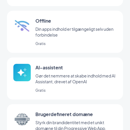
Offline
Din apps indhold er tilgængeligt selv uden
forbindelse
Gratis
AI-assistent
Gør det nemmere at skabe indhold med AI
Assistant, drevet af OpenAI
Gratis
Brugerdefineret domæne
Styrk din brandidentitet med et unikt
domæne til din Progressive Web App.