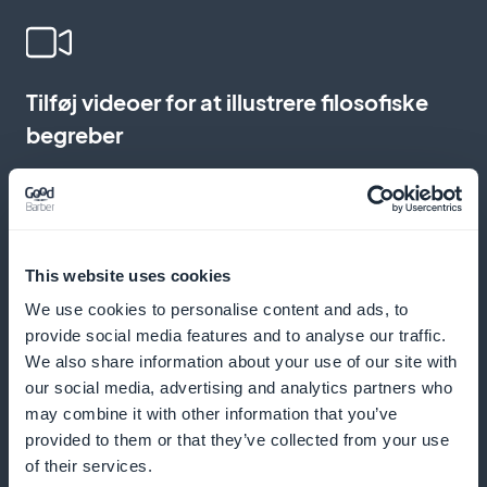
Tilføj videoer for at illustrere filosofiske
begreber
Tilbyder livlige forklaringer, forelæsninger og
detaljerede videoanalyser
This website uses cookies
We use cookies to personalise content and ads, to
Send push-meddelelser for at stimulere
provide social media features and to analyse our traffic.
læring
We also share information about your use of our site with
our social media, advertising and analytics partners who
Giv dine brugere besked om nye kurser og filosofiske
may combine it with other information that you’ve
provided to them or that they’ve collected from your use
begivenheder
of their services.