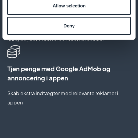
Tilbyde en offline-tilstand til konsultation
Allow selection
uden forbindelse
Deny
Gør det muligt for eleverne at få adgang til tekster og
analyser, selv uden en internetforbindelse
Tjen penge med Google AdMob og
annoncering i appen
Skab ekstra indtægter med relevante reklamer i
appen