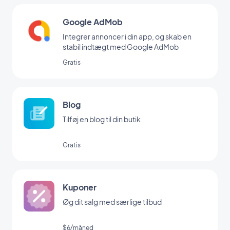
Google AdMob
Integrer annoncer i din app, og skab en
stabil indtægt med Google AdMob
Gratis
Blog
Tilføj en blog til din butik
Gratis
Kuponer
Øg dit salg med særlige tilbud
$6/måned