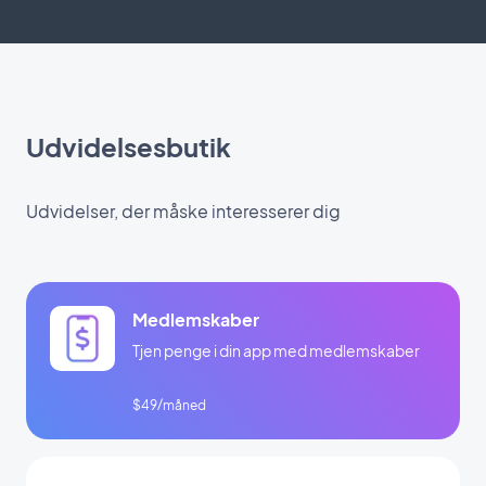
Udvidelsesbutik
Udvidelser, der måske interesserer dig
Medlemskaber
Tjen penge i din app med medlemskaber
$49/måned