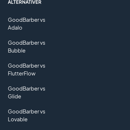
ALTERNATIVER
GoodBarber vs
Adalo
GoodBarber vs
Bubble
GoodBarber vs
FlutterFlow
GoodBarber vs
Glide
GoodBarber vs
Lovable