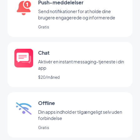
Push-meddelelser
Send notifikationer for at holde dine
brugere engagerede og informerede
Gratis
Chat
Aktivér en instant messaging-tjeneste i din
app
$20/måned
Offline
Din apps indhold er tilgængeligt selv uden
forbindelse
Gratis