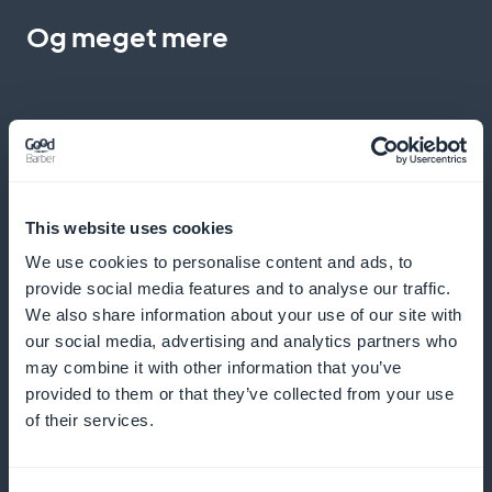
Og meget mere
This website uses cookies
Ekspreskøb med et enkelt klik
We use cookies to personalise content and ads, to
provide social media features and to analyse our traffic.
Lad dine kunder bestille en bog direkte fra kortet
We also share information about your use of our site with
eller listen
our social media, advertising and analytics partners who
may combine it with other information that you’ve
provided to them or that they’ve collected from your use
of their services.
Målrettede push-meddelelser
Fortæl dine læsere om en ny udgivelse eller en