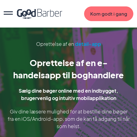
Kom godt i gang
Oprettelse af en
detail-app
Oprettelse af en e-
handelsapp til boghandlere
Sælg dine bøger online med en indbygget,
brugervenlig og intuitiv mobilapplikation
Giv dine læsere mulighed for at bestille dine bøger
fra en iOS/Android-app, som de kan få adgang til når
som helst.