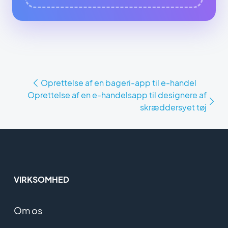
Oprettelse af en bageri-app til e-handel
Oprettelse af en e-handelsapp til designere af
skræddersyet tøj
VIRKSOMHED
Om os