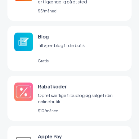
er tilgængelig på ét sted
$5/måned
Blog
Tilføj en blog til din butik
Gratis
Rabatkoder
Opret særlige tilbud og øg salget i din
onlinebutik
$10/måned
Apple Pay