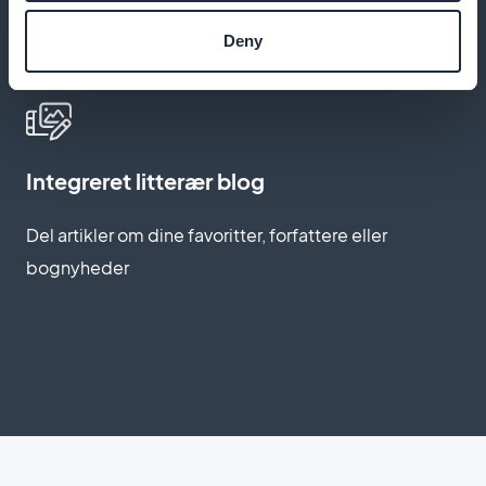
Automatisk genstart af kurven
Deny
Mind læserne om at købe glemte bøger i deres kurve
Integreret litterær blog
Del artikler om dine favoritter, forfattere eller
bognyheder