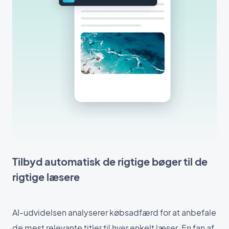
Tilbyd automatisk de rigtige bøger til de
rigtige læsere
AI-udvidelsen analyserer købsadfærd for at anbefale
de mest relevante titler til hver enkelt læser. En fan af