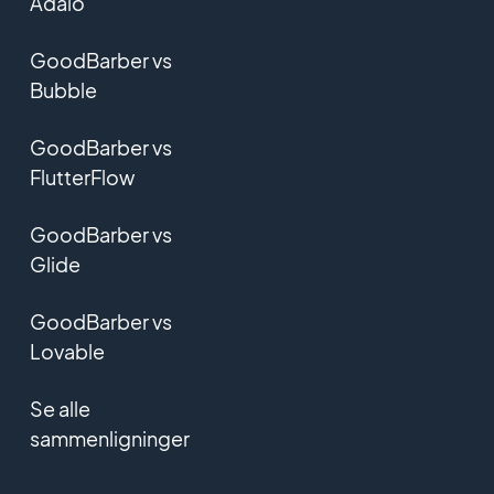
Adalo
GoodBarber vs
Bubble
GoodBarber vs
FlutterFlow
GoodBarber vs
Glide
GoodBarber vs
Lovable
Se alle
sammenligninger