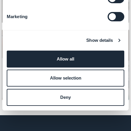
Marketing
Show details
Allow all
INDHOLD
Sådan viser du et fotogalleri
Allow selection
Deny