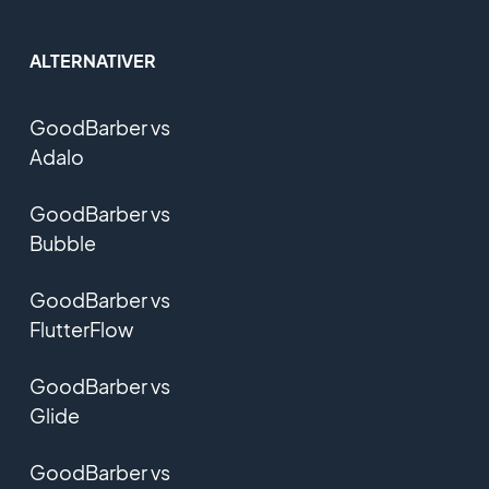
ALTERNATIVER
GoodBarber vs
Adalo
GoodBarber vs
Bubble
GoodBarber vs
FlutterFlow
GoodBarber vs
Glide
GoodBarber vs