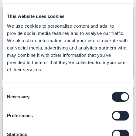
This website uses cookies
We use cookies to personalise content and ads, to
provide social media features and to analyse our traffic.
INDHOLD
We also share information about your use of our site with
Sådan tilpasser du din 404-side
our social media, advertising and analytics partners who
may combine it with other information that you’ve
provided to them or that they’ve collected from your use
of their services.
Consent
Necessary
Selection
Preferences
INDHOLD
Sådan opretter du artikler
Statistics