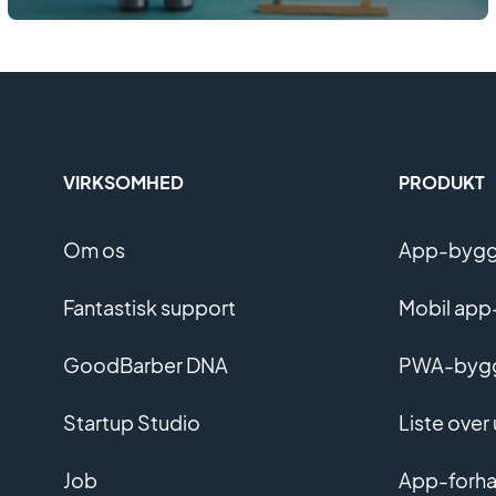
VIRKSOMHED
PRODUKT
Om os
App-bygge
Fantastisk support
Mobil app
GoodBarber DNA
PWA-byg
Startup Studio
Liste over
Job
App-forha