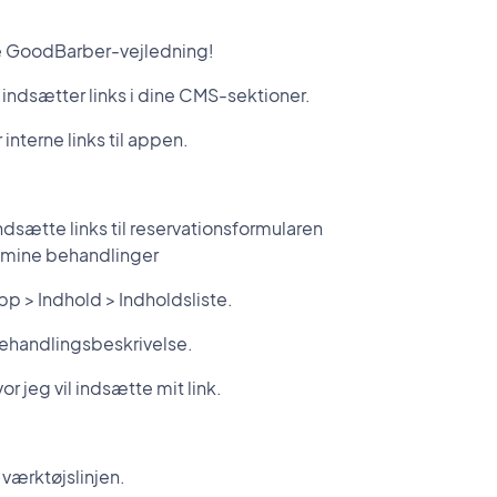
ye GoodBarber-vejledning!
u indsætter links i dine CMS-sektioner.
interne links til appen.
indsætte links til reservationsformularen
er mine behandlinger
pp > Indhold > Indholdsliste.
ehandlingsbeskrivelse.
or jeg vil indsætte mit link.
i værktøjslinjen.