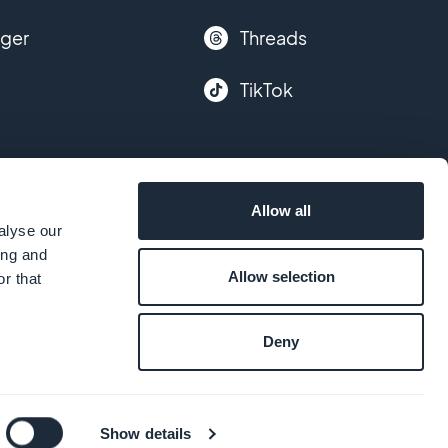
nger
Threads
TikTok
Allow all
alyse our
ing and
Allow selection
r that
Deny
k
Show details