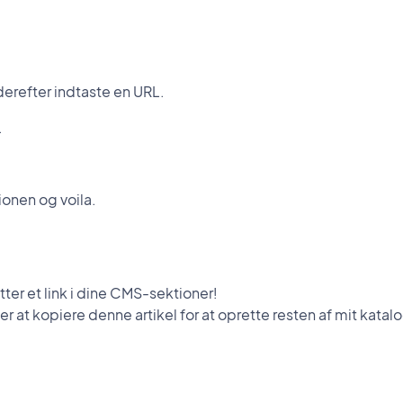
 derefter indtaste en URL.
.
onen og voila.
ter et link i dine CMS-sektioner!
er at kopiere denne artikel for at oprette resten af mit katal