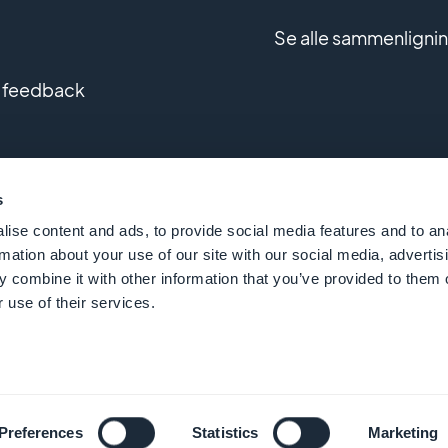
Se alle sammenligni
 feedback
af brugerdefinerede apps
s
ise content and ads, to provide social media features and to an
rmation about your use of our site with our social media, advertis
 combine it with other information that you’ve provided to them o
 use of their services.
GoodBarber - Siden 2011 - Fremstillet på Korsika
Dans
Preferences
Statistics
Marketing