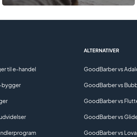
ALTERNATIVER
r til e-handel
GoodBarber vs Adal
-bygger
GoodBarber vs Bubb
ger
GoodBarber vs Flutt
 udvidelser
GoodBarber vs Glid
ndlerprogram
GoodBarber vs Lova