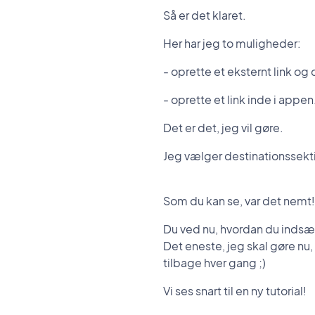
Så er det klaret.
Her har jeg to muligheder:
- oprette et eksternt link og
- oprette et link inde i appen
Det er det, jeg vil gøre.
Jeg vælger destinationssekti
Som du kan se, var det nemt!
Du ved nu, hvordan du indsæt
Det eneste, jeg skal gøre nu, 
tilbage hver gang ;)
Vi ses snart til en ny tutorial!