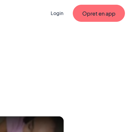
Opret en app
Login