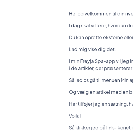
Hej og velkommen til din n
I dag skal vi lære, hvordan d
Du kan oprette eksterne eller 
Lad mig vise dig det.
I min Freyja Spa-app vil jeg 
i de artikler, der præsenter
Så lad os gå til menuen Min a
Og vælg en artikel med en b
Her tilføjer jeg en sætning, hv
Voila!
Så klikker jeg på link-ikonet 