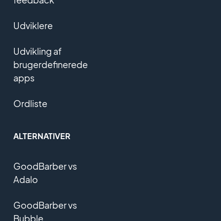
Udviklere
Udvikling af
brugerdefinerede
apps
Ordliste
ALTERNATIVER
GoodBarber vs
Adalo
GoodBarber vs
Bubble