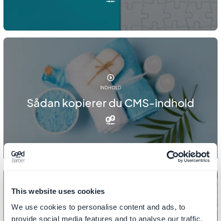
INDHOLD
Sådan kopierer du CMS-indhold
This website uses cookies
We use cookies to personalise content and ads, to
provide social media features and to analyse our traffic.
INDHOLD