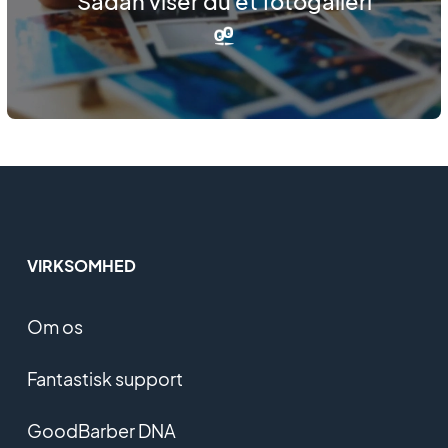
Sådan viser du et fotogalleri
VIRKSOMHED
Om os
Fantastisk support
GoodBarber DNA