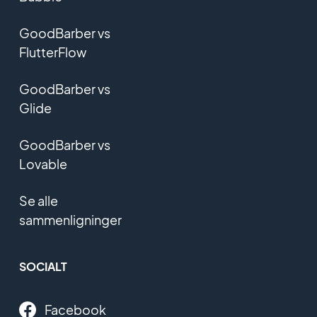
GoodBarber vs
FlutterFlow
GoodBarber vs
Glide
GoodBarber vs
Lovable
Se alle
sammenligninger
SOCIALT
Facebook