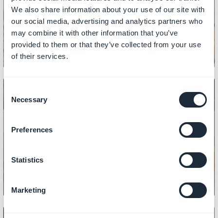
Sådan håndterer du kommentarer
We also share information about your use of our site with
our social media, advertising and analytics partners who
may combine it with other information that you’ve
provided to them or that they’ve collected from your use
of their services.
Consent
Necessary
Selection
INDHOLD
Preferences
Sådan tilføjer du links i CMS-
sektioner
Statistics
Marketing