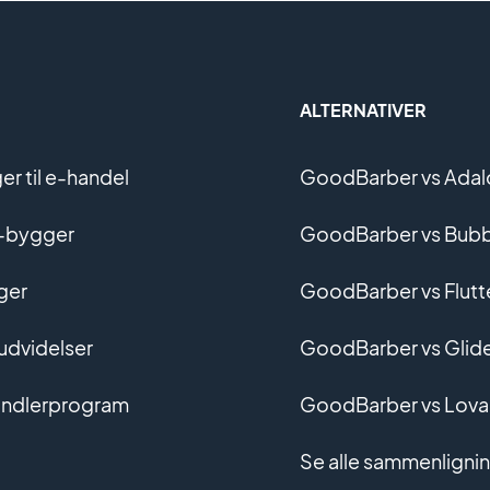
ALTERNATIVER
r til e-handel
GoodBarber vs Adal
-bygger
GoodBarber vs Bubb
ger
GoodBarber vs Flutt
 udvidelser
GoodBarber vs Glid
ndlerprogram
GoodBarber vs Lova
Se alle sammenligni