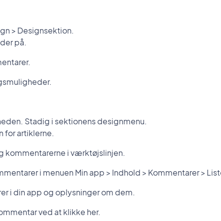
ign > Designsektion.
jder på.
mentarer.
ngsmuligheder.
heden. Stadig i sektionens designmenu.
 for artiklerne.
jeg kommentarerne i værktøjslinjen.
mmentarer i menuen Min app > Indhold > Kommentarer > List
rer i din app og oplysninger om dem.
ommentar ved at klikke her.