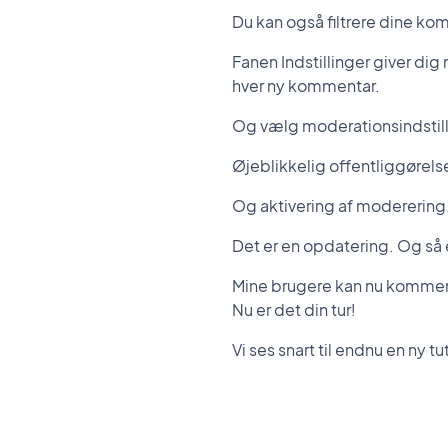
Du kan også filtrere dine kom
Fanen Indstillinger giver di
hver ny kommentar.
Og vælg moderationsindstill
Øjeblikkelig offentliggørels
Og aktivering af moderering
Det er en opdatering. Og så e
Mine brugere kan nu kommen
Nu er det din tur!
Vi ses snart til endnu en ny tut