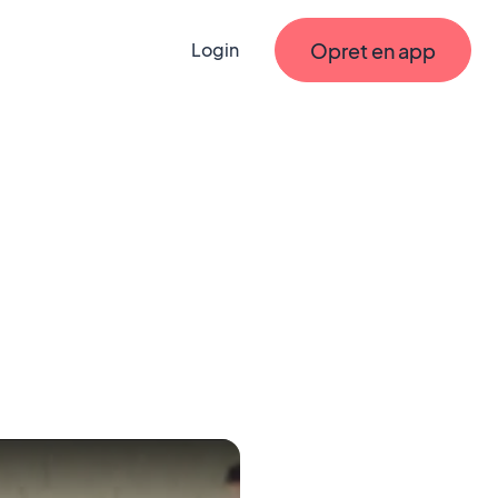
Opret en app
Login