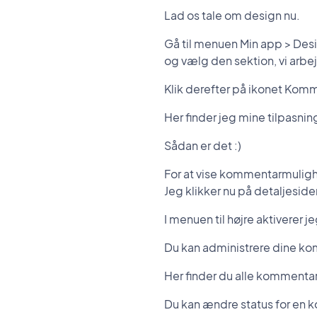
Lad os tale om design nu.
Gå til menuen Min app > Des
og vælg den sektion, vi arbe
Klik derefter på ikonet Kom
Her finder jeg mine tilpasni
Sådan er det :)
For at vise kommentarmulig
Jeg klikker nu på detaljesiden
I menuen til højre aktiverer 
Du kan administrere dine ko
Her finder du alle kommenta
Du kan ændre status for en k