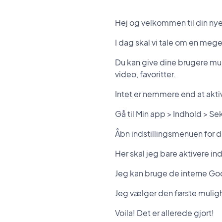
Hej og velkommen til din n
I dag skal vi tale om en meg
Du kan give dine brugere muli
video, favoritter.
Intet er nemmere end at akti
Gå til Min app > Indhold > Se
Åbn indstillingsmenuen for d
Her skal jeg bare aktivere i
Jeg kan bruge de interne G
Jeg vælger den første mulig
Voila! Det er allerede gjort!