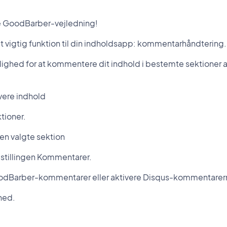
ye GoodBarber-vejledning!
et vigtig funktion til din indholdsapp: kommentarhåndtering.
ghed for at kommentere dit indhold i bestemte sektioner af d
vere indhold
ktioner.
en valgte sektion
ndstillingen Kommentarer.
oodBarber-kommentarer eller aktivere Disqus-kommentarer
hed.