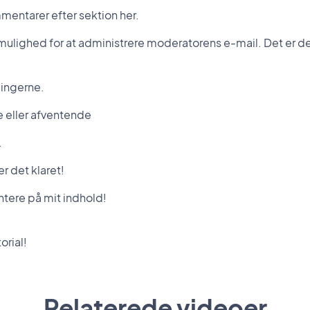
mentarer efter sektion her.
g mulighed for at administrere moderatorens e-mail. Det er 
ingerne.
e eller afventende
.
r det klaret!
tere på mit indhold!
orial!
Relaterede videoer