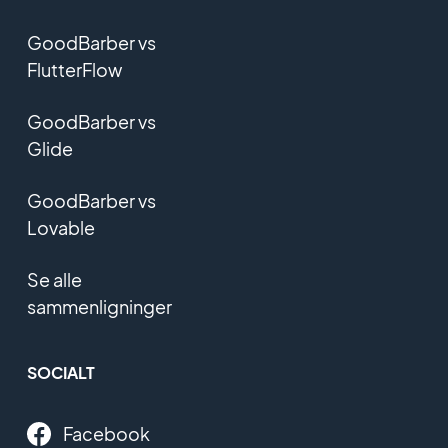
GoodBarber vs
FlutterFlow
GoodBarber vs
Glide
GoodBarber vs
Lovable
Se alle
sammenligninger
SOCIALT
Facebook