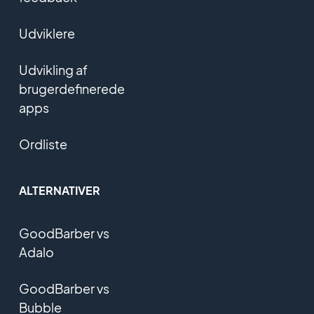
Udviklere
Udvikling af
brugerdefinerede
apps
Ordliste
ALTERNATIVER
GoodBarber vs
Adalo
GoodBarber vs
Bubble