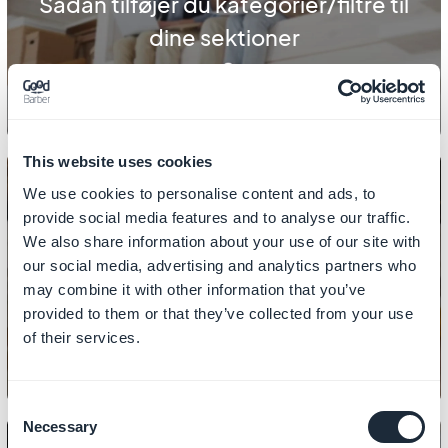
Sådan tilføjer du kategorier/filtre til
dine sektioner
This website uses cookies
We use cookies to personalise content and ads, to
provide social media features and to analyse our traffic.
INDHOLD
We also share information about your use of our site with
Sådan tilføjer du links i CMS-
our social media, advertising and analytics partners who
may combine it with other information that you’ve
sektioner
provided to them or that they’ve collected from your use
of their services.
Consent
Necessary
Selection