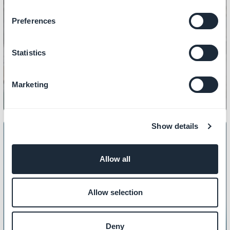
Preferences
INDHOLD
Sådan håndterer du PDF-filer
Statistics
Marketing
Show details
Allow all
INDHOLD
Sådan tilpasser du din 404-side
Allow selection
Deny