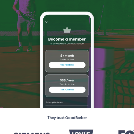
They trust GoodBarber