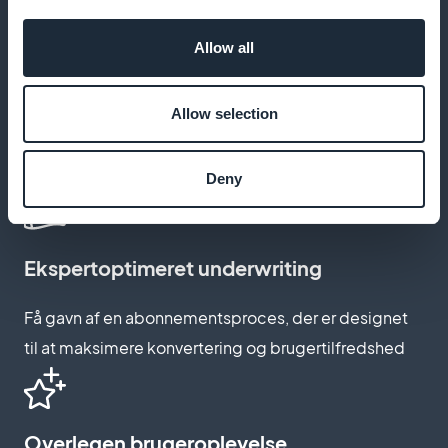
Allow all
Tilpasset abonnementsside
Allow selection
Skab en abonnementsoplevelse, der afspejler
tennissportens ånd og elegance
Deny
Ekspertoptimeret underwriting
Få gavn af en abonnementsproces, der er designet
til at maksimere konvertering og brugertilfredshed
Overlegen brugeroplevelse