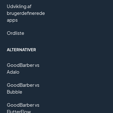
Udvikling af
brugerdefinerede
apps
Ordliste
ALTERNATIVER
GoodBarber vs
Adalo
GoodBarber vs
Bubble
GoodBarber vs
FlutterFlow