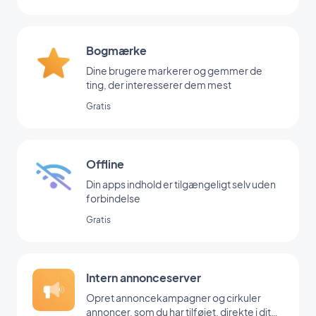
Bogmærke
Dine brugere markerer og gemmer de
ting, der interesserer dem mest
Gratis
Offline
Din apps indhold er tilgængeligt selv uden
forbindelse
Gratis
Intern annonceserver
Opret annoncekampagner og cirkuler
annoncer, som du har tilføjet, direkte i dit