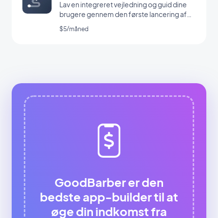
Lav en integreret vejledning og guid dine
brugere gennem den første lancering af
din app
$5/måned
GoodBarber er den
bedste app-builder til at
øge din indkomst fra