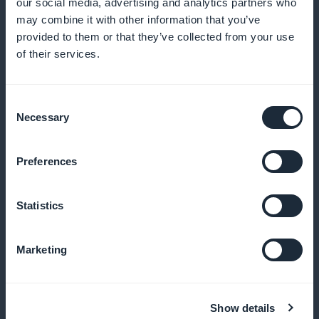
our social media, advertising and analytics partners who
præstationer
may combine it with other information that you’ve
provided to them or that they’ve collected from your use
Optimer dine indholdsstrategier ved at analysere
of their services.
dine abonnenters præferencer og adfærd
Consent
Necessary
Selection
Kampagner synlige fra receptionen
Preferences
Gør opmærksom på dine abonnementer med klare,
attraktive kampagner lige fra startsiden
Statistics
Marketing
Hele opskriften er din
Få glæde af 100 % af indtægterne fra dine
Show details
abonnementer, uden at der trækkes provision