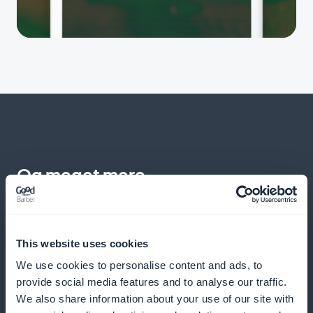
Og meget mere
This website uses cookies
We use cookies to personalise content and ads, to
provide social media features and to analyse our traffic.
We also share information about your use of our site with
Detaljerede analyser af abonnenternes