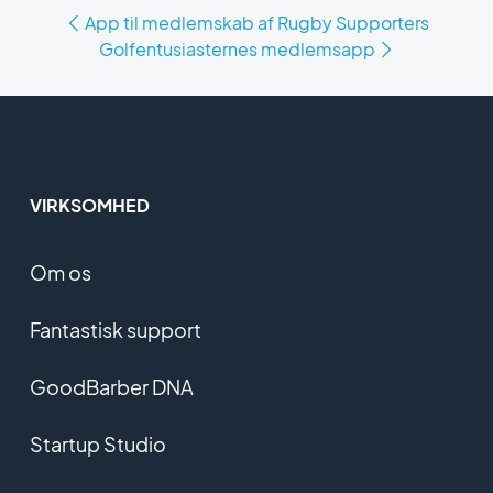
App til medlemskab af Rugby Supporters
Golfentusiasternes medlemsapp
VIRKSOMHED
Om os
Fantastisk support
GoodBarber DNA
Startup Studio