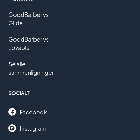
GoodBarber vs
Glide
GoodBarber vs
Lovable
Se alle
sammenligninger
SOCIALT
Facebook
Instagram