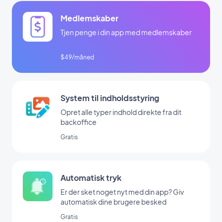
Medlemskaber
Tjen penge i din app med medlemskaber
$49/måned
System til indholdsstyring
Opret alle typer indhold direkte fra dit
backoffice
Gratis
Automatisk tryk
Er der sket noget nyt med din app? Giv
automatisk dine brugere besked
Gratis