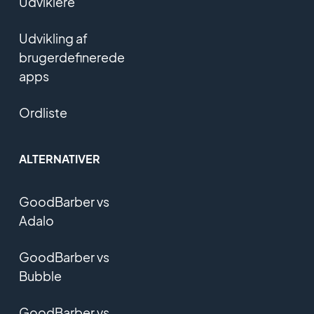
Udviklere
Udvikling af
brugerdefinerede
apps
Ordliste
ALTERNATIVER
GoodBarber vs
Adalo
GoodBarber vs
Bubble
GoodBarber vs