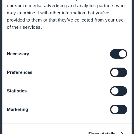
Brug detaljerede data til at finjustere din
our social media, advertising and analytics partners who
indholdsstrategi og målrette dine abonnenters
may combine it with other information that you’ve
interesser bedre
provided to them or that they’ve collected from your use
of their services.
Salgsfremmende widget til
Consent
Necessary
Selection
abonnementer
Gør opmærksom på dine abonnementer med meget
Preferences
synlige kampagner direkte fra startsiden
Statistics
Nul provision på indtægter
Marketing
Drag fordel af 100 % af abonnementsindtægterne,
uden provision
Show details