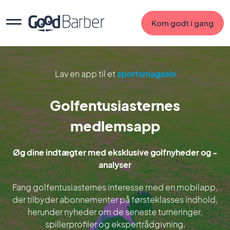
Kom godt i gang
Lav en app til et
sportsmagasin
Golfentusiasternes
medlemsapp
Øg dine indtægter med eksklusive golfnyheder og -
analyser
Fang golfentusiasternes interesse med en mobilapp,
der tilbyder abonnementer på førsteklasses indhold,
herunder nyheder om de seneste turneringer,
spillerprofiler og ekspertrådgivning.