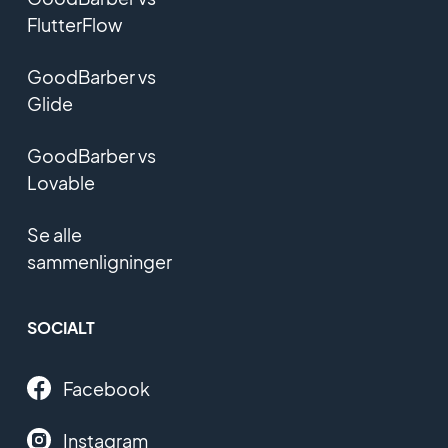
FlutterFlow
GoodBarber vs
Glide
GoodBarber vs
Lovable
Se alle
sammenligninger
SOCIALT
Facebook
Instagram