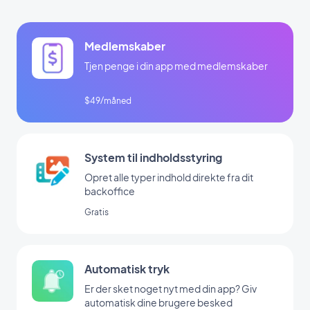
Medlemskaber
Tjen penge i din app med medlemskaber
$49/måned
System til indholdsstyring
Opret alle typer indhold direkte fra dit
backoffice
Gratis
Automatisk tryk
Er der sket noget nyt med din app? Giv
automatisk dine brugere besked