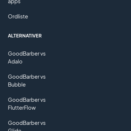
apps
Ordliste
ALTERNATIVER
GoodBarber vs
Adalo
GoodBarber vs
Bubble
GoodBarber vs
FlutterFlow
GoodBarber vs
Glide