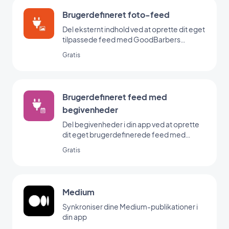
Brugerdefineret foto-feed
Del eksternt indhold ved at oprette dit eget
tilpassede feed med GoodBarbers
Custom-integration.
Gratis
Brugerdefineret feed med
begivenheder
Del begivenheder i din app ved at oprette
dit eget brugerdefinerede feed med
GoodBarbers Custom Events-integration.
Gratis
Medium
Synkroniser dine Medium-publikationer i
din app