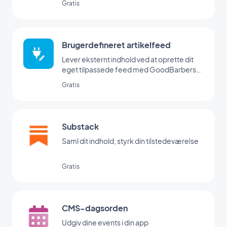
Gratis
Brugerdefineret artikelfeed
Lever eksternt indhold ved at oprette dit
eget tilpassede feed med GoodBarbers
Custom-integration
Gratis
Substack
Saml dit indhold, styrk din tilstedeværelse
Gratis
CMS-dagsorden
Udgiv dine events i din app