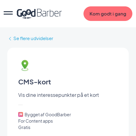
Kom godt i gang
Se flere udvidelser
CMS-kort
Vis dine interessepunkter på et kort
Bygget af GoodBarber
For Content apps
Gratis