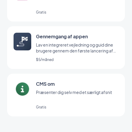
Gratis
Gennemgang af appen
Lav en integreret vejledning og guid dine
brugere gennem den første lancering af
din app
$5/måned
CMS om
Præsenter dig selv med et særligt afsnit
Gratis