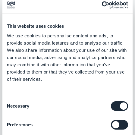
I dit GoodBarber-backoffice har du adgang til
en menu, der er dedikeret til administration af
This website uses cookies
dit indhold. Du kan se alle dine
We use cookies to personalise content and ads, to
interessepunkter og administrere dem hurtigt
provide social media features and to analyse our traffic.
og effektivt. Du kan flytte dine punkter mellem
We also share information about your use of our site with
de forskellige sektioner i din app og
our social media, advertising and analytics partners who
may combine it with other information that you’ve
administrere deres publiceringsstatus
provided to them or that they’ve collected from your use
individuelt eller i grupper.
of their services.
Consent
Et fejlfrit design
Necessary
Selection
Oplev vores skabeloner til at præsentere dine
Preferences
interessepunkter