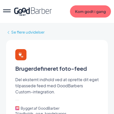
Kom godt i gang
Se flere udvidelser
Brugerdefineret foto-feed
Del eksternt indhold ved at oprette dit eget
tilpassede feed med GoodBarbers
Custom-integration.
Bygget af GoodBarber
Til indholds- og e-handelsapps