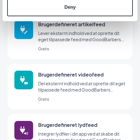
Deny
Brugerdefineret artikelfeed
Lever eksternt indhold ved at oprette dit
eget tilpassede feed med GoodBarbers
Custom-integration
Gratis
Brugerdefineret videofeed
Del eksternt indhold ved at oprette dit eget
tilpassede feed med GoodBarbers
Custom-integration.
Gratis
Brugerdefineret lydfeed
Integrer lydfiler i din app ved at skabe dit