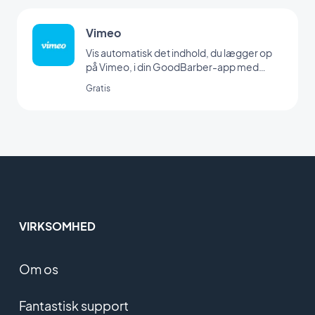
Vimeo
Vis automatisk det indhold, du lægger op
på Vimeo, i din GoodBarber-app med
vores Vimeo-integration, så du kan
Gratis
synkronisere dine opslag i realtid.
VIRKSOMHED
Om os
Fantastisk support