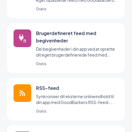
eget tilpassede feed med GoodBarbers
Custom Sound-integration.
Gratis
Brugerdefineret feed med
begivenheder
Del begivenheder i din app ved at oprette
dit eget brugerdefinerede feed med
GoodBarbers Custom Events-integration.
Gratis
RSS-feed
Synkroniser dit eksterne onlineindhold til
din app med GoodBarbers RSS-feed-
integration.
Gratis