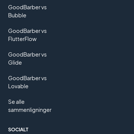
GoodBarber vs
Bubble
GoodBarber vs
FlutterFlow
GoodBarber vs
Glide
GoodBarber vs
Lovable
Se alle
sammenligninger
SOCIALT