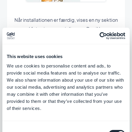
Når installationen er færdig, vises en ny sektion
med fotos i menuen i din app. Du vil kunne
omdøbe den i henhold til det tilgængelige
indhold.
This website uses cookies
På samme måde som de andre sektioner i din
We use cookies to personalise content and ads, to
app har du mulighed for at ændre designet.
provide social media features and to analyse our traffic.
We also share information about your use of our site with
Find dine fotos, der er offentliggjort på andre
our social media, advertising and analytics partners who
platforme, direkte i din app, og gør det lettere
may combine it with other information that you’ve
for brugerne at få adgang til dit eksterne
provided to them or that they’ve collected from your use
indhold.
of their services.
Consent