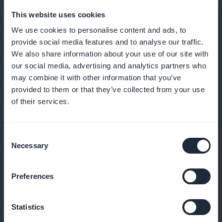
This website uses cookies
We use cookies to personalise content and ads, to
provide social media features and to analyse our traffic.
Typografiske ressourcer
We also share information about your use of our site with
our social media, advertising and analytics partners who
Uddyb din viden om skrifttyper og typografiske
may combine it with other information that you’ve
stilarter for at forbedre læsbarheden og æstetikken i
provided to them or that they’ve collected from your use
of their services.
dine designs
Consent
Necessary
Selection
Principper for farve og komposition
Forstå de grundlæggende principper for farveteori
Preferences
og komposition for at skabe harmoniske, visuelt
tiltalende designs
Statistics