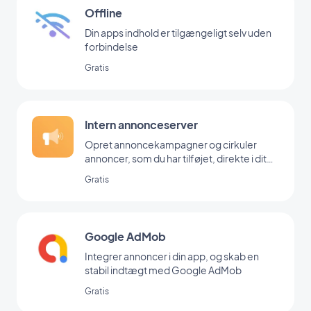
Offline
Din apps indhold er tilgængeligt selv uden
forbindelse
Gratis
Intern annonceserver
Opret annoncekampagner og cirkuler
annoncer, som du har tilføjet, direkte i dit
backoffice
Gratis
Google AdMob
Integrer annoncer i din app, og skab en
stabil indtægt med Google AdMob
Gratis