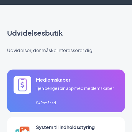
Udvidelsesbutik
Udvidelser, der måske interesserer dig
Medlemskaber
Tjen penge i din app med medlemskaber
$49/måned
System til indholdsstyring