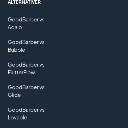
ALTERNATIVER
GoodBarber vs
Adalo
GoodBarber vs
Bubble
GoodBarber vs
FlutterFlow
GoodBarber vs
Glide
GoodBarber vs
Lovable