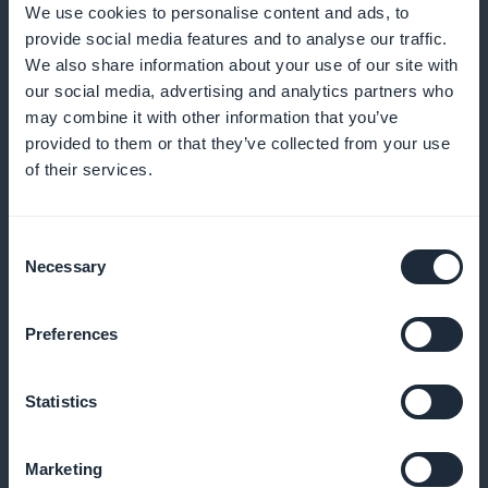
Detaljeret indsigt i abonnenternes
We use cookies to personalise content and ads, to
engagement
provide social media features and to analyse our traffic.
We also share information about your use of our site with
our social media, advertising and analytics partners who
Spor og analysér engagement for at optimere dine
may combine it with other information that you’ve
tilbud og fange dit kreative publikum
provided to them or that they’ve collected from your use
of their services.
Direkte promovering på startsiden
Consent
Necessary
Selection
Brug widgets på hjemmesiden til at fremme
abonnementer, øge konverteringer og synlighed for
Preferences
dine kurser
Statistics
100% provisionsfri indkomst
Marketing