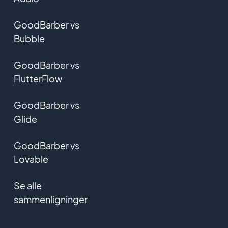
GoodBarber vs
Bubble
GoodBarber vs
FlutterFlow
GoodBarber vs
Glide
GoodBarber vs
Lovable
Se alle
sammenligninger