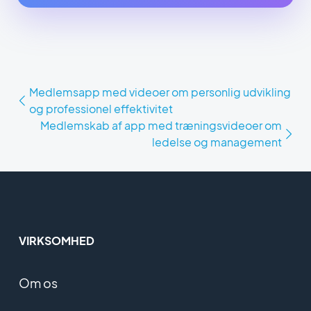
Medlemsapp med videoer om personlig udvikling
og professionel effektivitet
Medlemskab af app med træningsvideoer om
ledelse og management
VIRKSOMHED
Om os