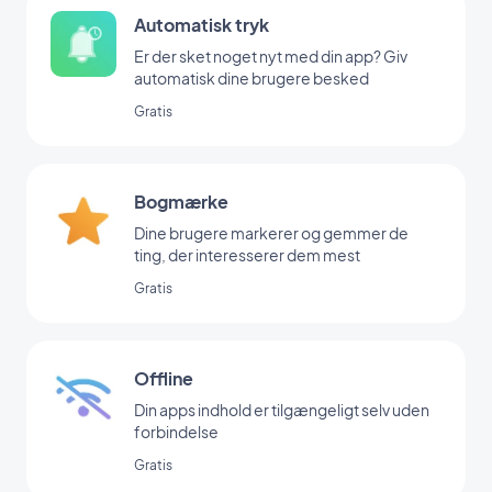
Automatisk tryk
Er der sket noget nyt med din app? Giv
automatisk dine brugere besked
Gratis
Bogmærke
Dine brugere markerer og gemmer de
ting, der interesserer dem mest
Gratis
Offline
Din apps indhold er tilgængeligt selv uden
forbindelse
Gratis