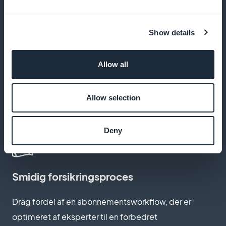
Få gavn af alle dine abonnementsindtægter, uden at
platformen opkræver provision
Show details
Allow all
Tilpas abonnementssider
Skab abonnementssider, der afspejler æstetikken
Allow selection
og ånden i dit brand, og som forbedrer
brugeroplevelsen og konverteringen
Deny
Smidig forsikringsproces
Drag fordel af en abonnementsworkflow, der er
optimeret af eksperter til en forbedret