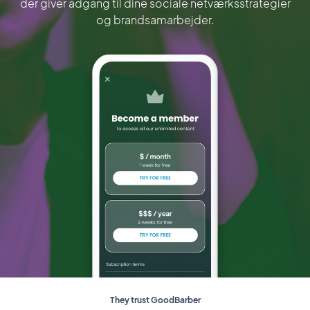
der giver adgang til dine sociale netværksstrategier
og brandsamarbejder.
They trust GoodBarber