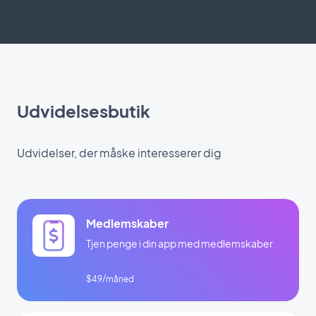
Udvidelsesbutik
Udvidelser, der måske interesserer dig
Medlemskaber
Tjen penge i din app med medlemskaber
$49/måned