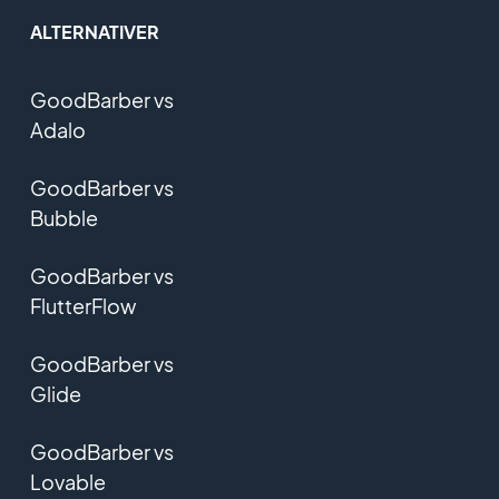
ALTERNATIVER
GoodBarber vs
Adalo
GoodBarber vs
Bubble
GoodBarber vs
FlutterFlow
GoodBarber vs
Glide
GoodBarber vs
Lovable