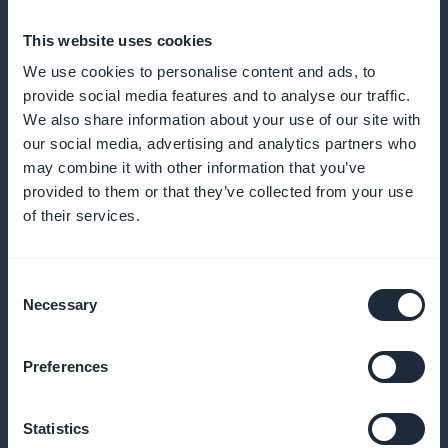
This website uses cookies
We use cookies to personalise content and ads, to
provide social media features and to analyse our traffic.
We also share information about your use of our site with
Værktøjer til styring af sociale netværk
our social media, advertising and analytics partners who
may combine it with other information that you’ve
provided to them or that they’ve collected from your use
Behersk værktøjer til styring af sociale netværk, så du
of their services.
kan planlægge, udgive og analysere dine indlæg
effektivt
Consent
Necessary
Selection
Teknikker til visuel historiefortælling
Preferences
Brug historiefortælling til at gøre dit indhold mere
engagerende og mindeværdigt, så du fanger dit
Statistics