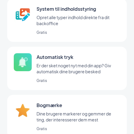
System til indholdsstyring
Opret alle typer indhold direkte fra dit
backoffice
Gratis
Automatisk tryk
Er der sket noget nyt med din app? Giv
automatisk dine brugere besked
Gratis
Bogmærke
Dine brugere markerer og gemmer de
ting, der interesserer dem mest
Gratis