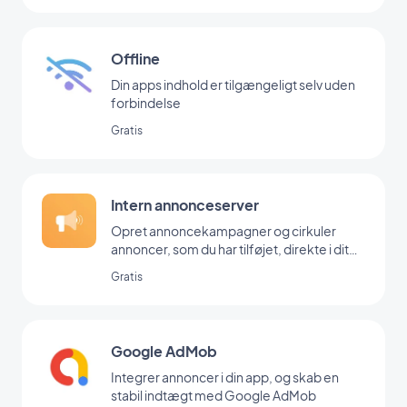
Offline
Din apps indhold er tilgængeligt selv uden
forbindelse
Gratis
Intern annonceserver
Opret annoncekampagner og cirkuler
annoncer, som du har tilføjet, direkte i dit
backoffice
Gratis
Google AdMob
Integrer annoncer i din app, og skab en
stabil indtægt med Google AdMob