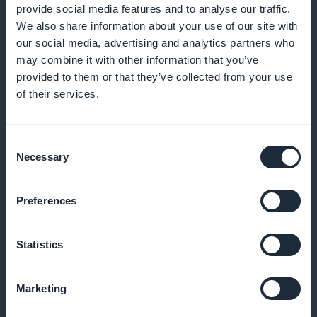
Tilbyde et eksklusivt kig bag kulisserne på
provide social media features and to analyse our traffic.
modebegivenheder og indfange essensen af
We also share information about your use of our site with
our social media, advertising and analytics partners who
kreativitet og arbejde bag kulisserne
may combine it with other information that you’ve
provided to them or that they’ve collected from your use
of their services.
Øget synlighed direkte fra startsiden
Consent
Sørg for, at dine abonnementstilbud er umiddelbart
Necessary
Selection
synlige og attraktive, så snart du går ind i
applikationen
Preferences
Statistics
100 % af indtægterne til dig
Marketing
Få gavn af den fulde indtægt fra abonnementssalg
uden provisioner