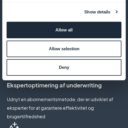
Show details
Tilpas abonnementsside
Allow all
Opret en abonnementsside, der afspejler glamouren
Allow selection
og eksklusiviteten i de modebegivenheder, du
dækker
Deny
Ekspertoptimering af underwriting
Udnyt en abonnementsmetode, der er udviklet af
eksperter for at garantere effektivitet og
brugertilfredshed