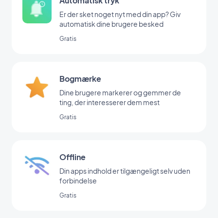
Automatisk tryk
Er der sket noget nyt med din app? Giv
automatisk dine brugere besked
Gratis
Bogmærke
Dine brugere markerer og gemmer de
ting, der interesserer dem mest
Gratis
Offline
Din apps indhold er tilgængeligt selv uden
forbindelse
Gratis