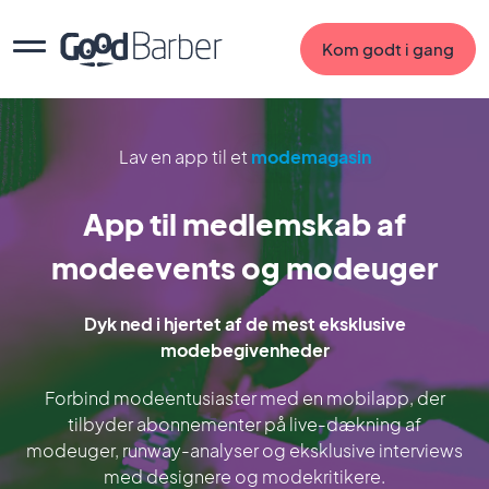
Kom godt i gang
Lav en app til et
modemagasin
App til medlemskab af
modeevents og modeuger
Dyk ned i hjertet af de mest eksklusive
modebegivenheder
Forbind modeentusiaster med en mobilapp, der
tilbyder abonnementer på live-dækning af
modeuger, runway-analyser og eksklusive interviews
med designere og modekritikere.