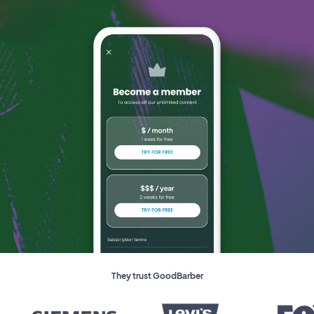
They trust GoodBarber