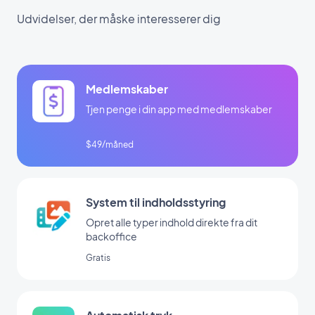
Udvidelser, der måske interesserer dig
Medlemskaber
Tjen penge i din app med medlemskaber
$49/måned
System til indholdsstyring
Opret alle typer indhold direkte fra dit
backoffice
Gratis