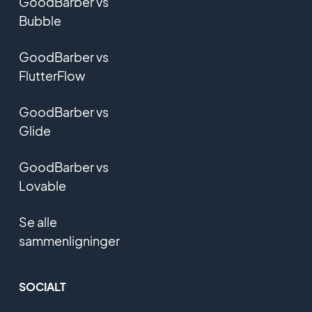
GoodBarber vs
Bubble
GoodBarber vs
FlutterFlow
GoodBarber vs
Glide
GoodBarber vs
Lovable
Se alle
sammenligninger
SOCIALT