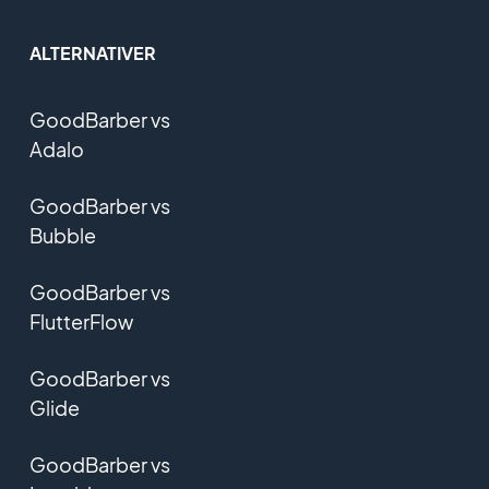
ALTERNATIVER
GoodBarber vs
Adalo
GoodBarber vs
Bubble
GoodBarber vs
FlutterFlow
GoodBarber vs
Glide
GoodBarber vs