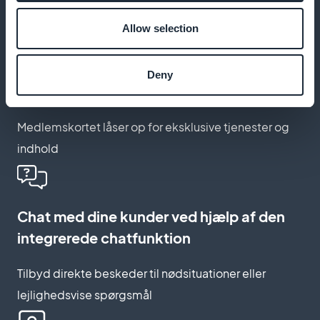
relevante projektindkaldelser
Allow selection
Reserver særlig adgang til dine NGO-
Deny
partnere
Medlemskortet låser op for eksklusive tjenester og
indhold
Chat med dine kunder ved hjælp af den
integrerede chatfunktion
Tilbyd direkte beskeder til nødsituationer eller
lejlighedsvise spørgsmål