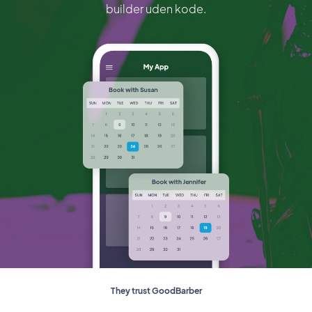
builder uden kode.
They trust GoodBarber