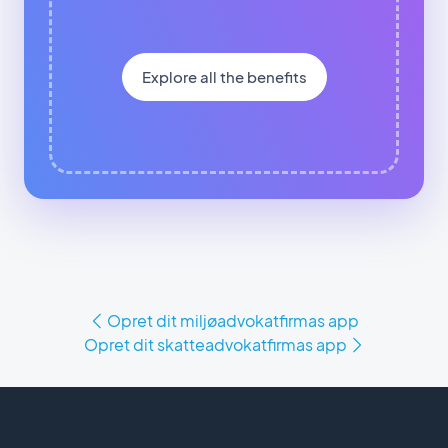
Explore all the benefits
Opret dit miljøadvokatfirmas app
Opret dit skatteadvokatfirmas app