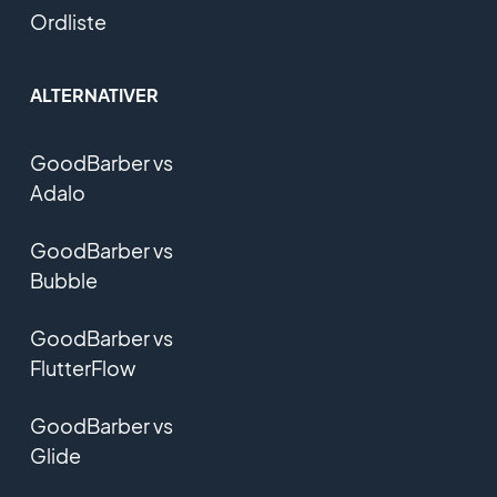
Ordliste
ALTERNATIVER
GoodBarber vs
Adalo
GoodBarber vs
Bubble
GoodBarber vs
FlutterFlow
GoodBarber vs
Glide