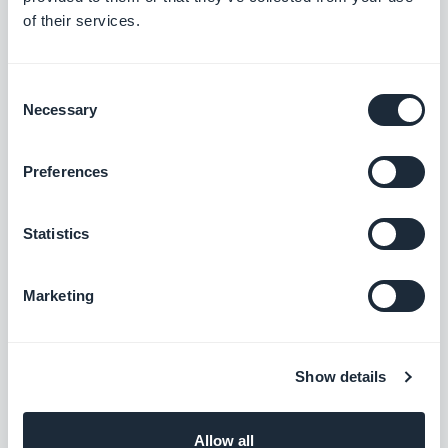
of their services.
Gennemgang af appen
Lav en integreret vejledning og guid dine
brugere gennem den første lancering af
Consent
din app
$5/måned
Necessary
Selection
Preferences
ChatGPT
Styrk din app med AI
Statistics
Gratis
Marketing
Google AMP - accelererede
mobilsider
Show details
Øg synligheden og generer mere trafik på
din Progressive Web App
Allow all