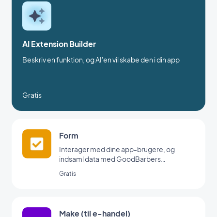
AI Extension Builder
Beskriv en funktion, og AI'en vil skabe den i din app
Gratis
Form
Interager med dine app-brugere, og
indsaml data med GoodBarbers
formularintegration.
Gratis
Make (til e-handel)