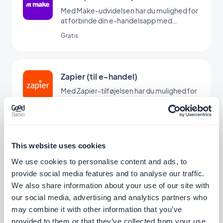
Med Make-udvidelsen har du mulighed for
at forbinde din e-handelsapp med
tusindvis af andre onlinetjenester. Det er
Gratis
den perfekte tilføjelse til at sætte
automatiseringer op uden at skulle kode.
(Du skal have en konto på www.make.com
for at bruge denne udvidelse)
Zapier (til e-handel)
Med Zapier-tilføjelsen har du mulighed for
at forbinde din e-handelsapp med
tusindvis af andre onlinetjenester. Det er
Gratis
den perfekte tilføjelse til at sætte
automatiseringer op uden at skulle kode.
(Du skal have en konto på www.zapier.com
This website uses cookies
for at bruge denne tilføjelse)
Søg efter e-handel
We use cookies to personalise content and ads, to
Integrer en intern søgemaskine i din app,
provide social media features and to analyse our traffic.
så brugerne kan finde dine produkter på et
We also share information about your use of our site with
øjeblik med GoodBarbers Search-
Gratis
our social media, advertising and analytics partners who
udvidelse.
may combine it with other information that you’ve
provided to them or that they’ve collected from your use