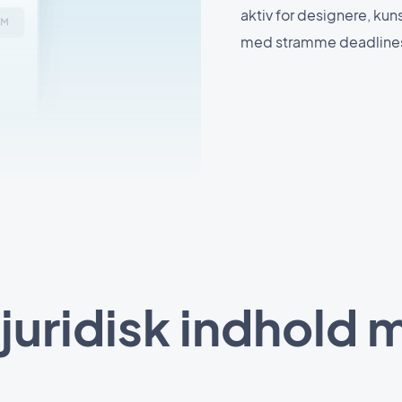
aktiv for designere, ku
med stramme deadline
juridisk indhold 