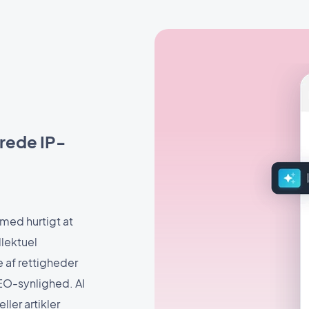
erede IP-
med hurtigt at
llektuel
 af rettigheder
SEO-synlighed. AI
ller artikler