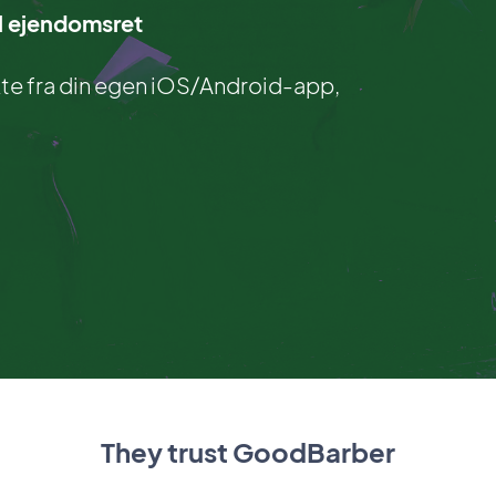
el ejendomsret
ekte fra din egen iOS/Android-app,
They trust GoodBarber