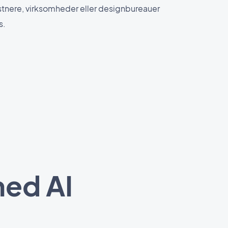
nstnere, virksomheder eller designbureauer
s.
med AI