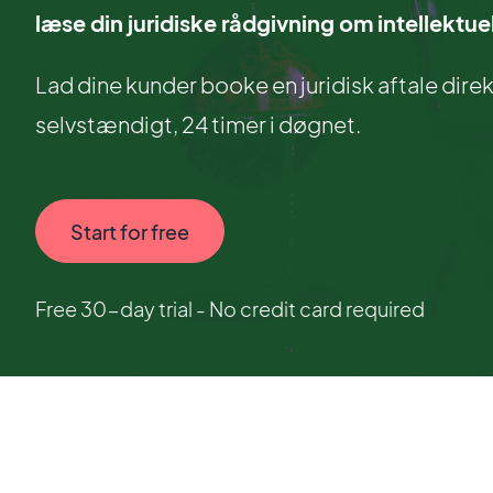
læse din juridiske rådgivning om intellektu
Lad dine kunder booke en juridisk aftale dir
selvstændigt, 24 timer i døgnet.
Start for free
Free 30-day trial - No credit card required