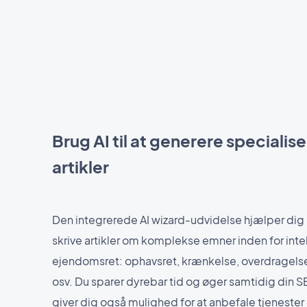
Brug AI til at generere specialis
artikler
Den integrerede AI wizard-udvidelse hjælper dig 
skrive artikler om komplekse emner inden for inte
ejendomsret: ophavsret, krænkelse, overdragelse
osv. Du sparer dyrebar tid og øger samtidig din 
giver dig også mulighed for at anbefale tjenester e