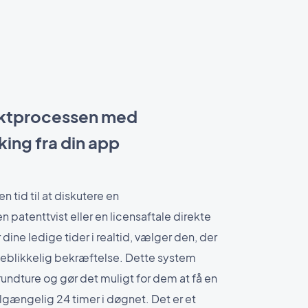
aktprocessen med
ing fra din app
 tid til at diskutere en
patenttvist eller en licensaftale direkte
dine ledige tider i realtid, vælger den, der
jeblikkelig bekræftelse. Dette system
rundture og gør det muligt for dem at få en
tilgængelig 24 timer i døgnet. Det er et