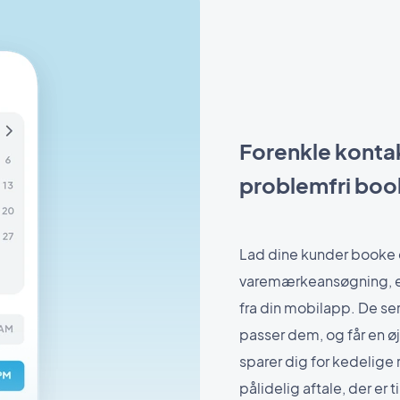
Forenkle kont
problemfri book
Lad dine kunder booke en
varemærkeansøgning, en 
fra din mobilapp. De ser 
passer dem, og får en ø
sparer dig for kedelige 
pålidelig aftale, der er 