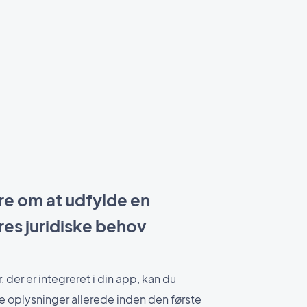
re om at udfylde en
es juridiske behov
 der er integreret i din app, kan du
 oplysninger allerede inden den første