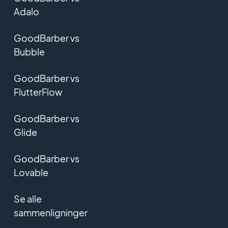
Adalo
GoodBarber vs
Bubble
GoodBarber vs
FlutterFlow
GoodBarber vs
Glide
GoodBarber vs
Lovable
Se alle
sammenligninger