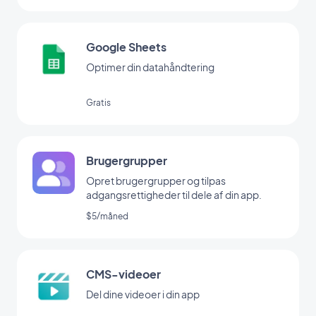
Google Sheets
Optimer din datahåndtering
Gratis
Brugergrupper
Opret brugergrupper og tilpas
adgangsrettigheder til dele af din app.
$5/måned
CMS-videoer
Del dine videoer i din app