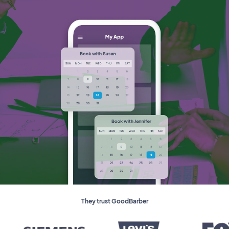
They trust GoodBarber