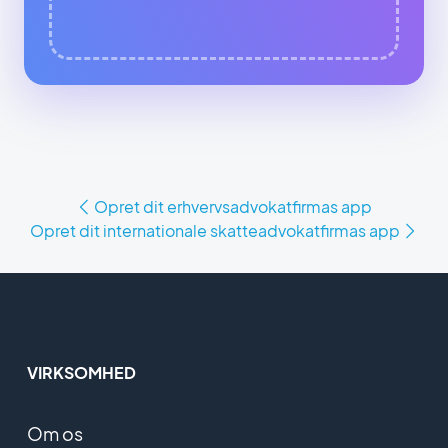
Opret dit erhvervsadvokatfirmas app
Opret dit internationale skatteadvokatfirmas app
VIRKSOMHED
Om os