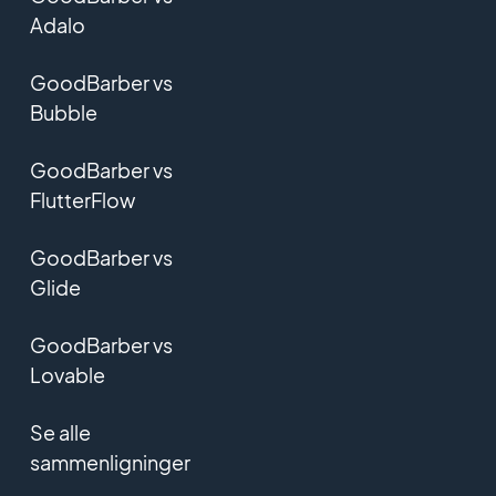
Adalo
GoodBarber vs
Bubble
GoodBarber vs
FlutterFlow
GoodBarber vs
Glide
GoodBarber vs
Lovable
Se alle
sammenligninger