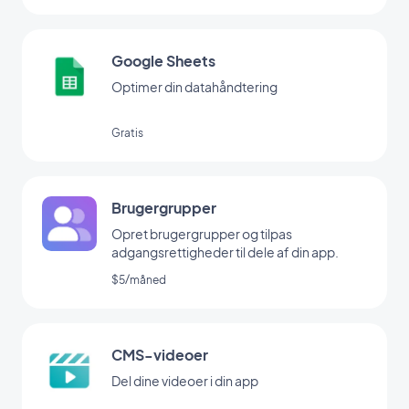
Google Sheets
Optimer din datahåndtering
Gratis
Brugergrupper
Opret brugergrupper og tilpas
adgangsrettigheder til dele af din app.
$5/måned
CMS-videoer
Del dine videoer i din app