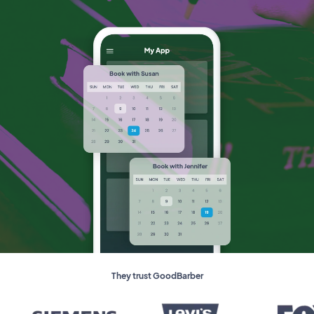
They trust GoodBarber