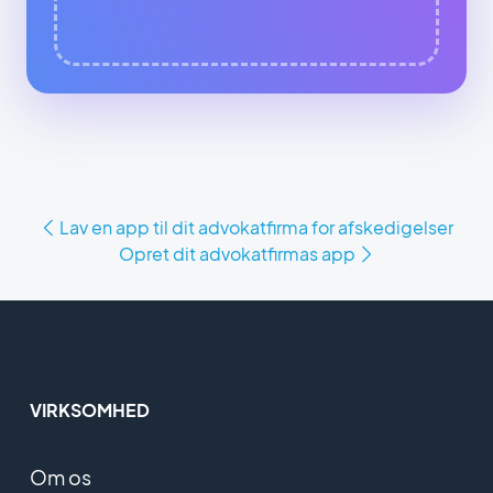
Lav en app til dit advokatfirma for afskedigelser
Opret dit advokatfirmas app
VIRKSOMHED
Om os