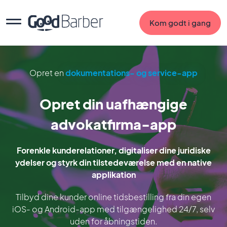
Kom godt i gang
Opret en
dokumentations- og service-app
Opret din uafhængige
advokatfirma-app
Forenkle kunderelationer, digitaliser dine juridiske
ydelser og styrk din tilstedeværelse med en native
applikation
Tilbyd dine kunder online tidsbestilling fra din egen
iOS- og Android-app med tilgængelighed 24/7, selv
uden for åbningstiden.