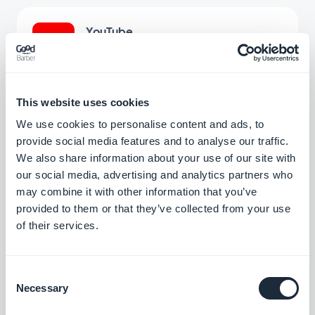
YouTube
Udgiv automatisk indhold fra din YouTube-
kanal til din app med YouTube
GoodBarber-integrationen.
Gratis
This website uses cookies
We use cookies to personalise content and ads, to
provide social media features and to analyse our traffic.
Meta Pixel & App-begivenheder
We also share information about your use of our site with
Integrer Meta Pixel (tidligere Facebook
our social media, advertising and analytics partners who
Pixel) og Facebook Event Analytics SDK i
may combine it with other information that you’ve
din app for at analysere dine brugeres
Gratis
adfærd og optimere din
provided to them or that they’ve collected from your use
marketingstrategi.
of their services.
Podcast-feed
Consent
Giv dine brugere direkte adgang til dine
Necessary
Selection
podcasts.
Gratis