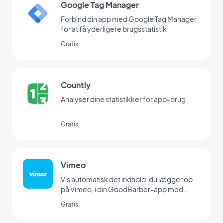
Google Tag Manager
Forbind din app med Google Tag Manager
for at få yderligere brugsstatistik
Gratis
Countly
Analyser dine statistikker for app-brug
Gratis
Vimeo
Vis automatisk det indhold, du lægger op
på Vimeo, i din GoodBarber-app med
vores Vimeo-integration, så du kan
Gratis
synkronisere dine opslag i realtid.