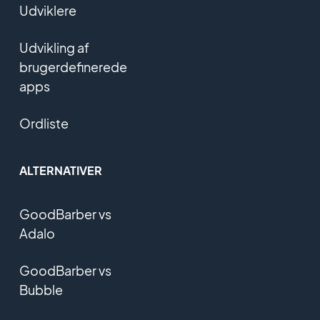
Udviklere
Udvikling af
brugerdefinerede
apps
Ordliste
ALTERNATIVER
GoodBarber vs
Adalo
GoodBarber vs
Bubble