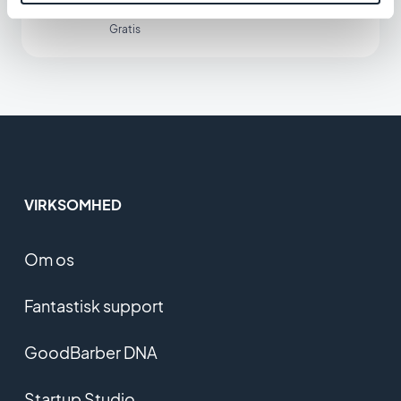
eget tilpassede feed med GoodBarbers
Custom Sound-integration.
Gratis
VIRKSOMHED
Om os
Fantastisk support
GoodBarber DNA
Startup Studio