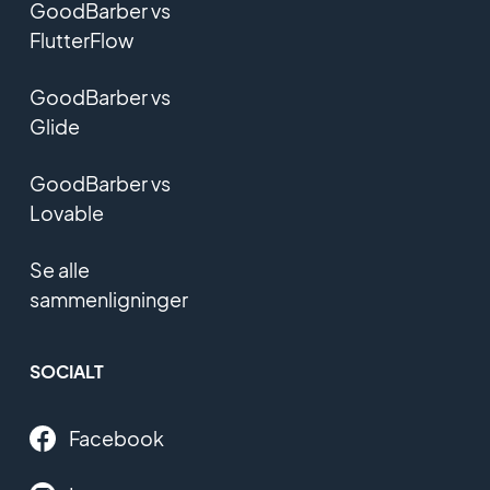
GoodBarber vs
FlutterFlow
GoodBarber vs
Glide
GoodBarber vs
Lovable
Se alle
sammenligninger
SOCIALT
Facebook