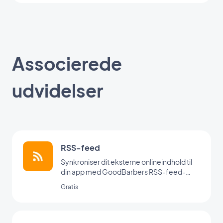
Associerede
udvidelser
RSS-feed
Synkroniser dit eksterne onlineindhold til
din app med GoodBarbers RSS-feed-
integration.
Gratis