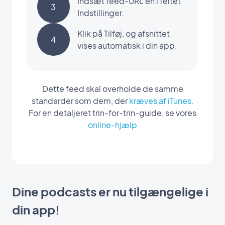
Indsæt feed-URL'en i feltet
3
Indstillinger.
Klik på Tilføj, og afsnittet
4
vises automatisk i din app.
Dette feed skal overholde de samme
standarder som dem, der
kræves af iTunes.
For en detaljeret trin-for-trin-guide, se vores
online-hjælp
Dine podcasts er nu tilgængelige i
din app!