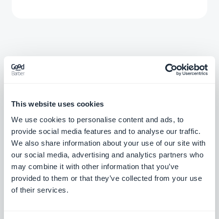
Associerede
udvidelser
This website uses cookies
We use cookies to personalise content and ads, to
provide social media features and to analyse our traffic.
We also share information about your use of our site with
our social media, advertising and analytics partners who
may combine it with other information that you’ve
provided to them or that they’ve collected from your use
of their services.
RAG Chatbot
AI, der reagerer på dit indhold