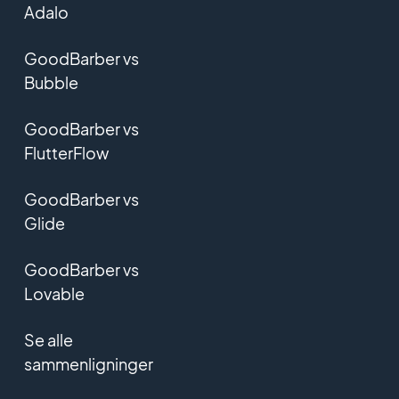
Adalo
GoodBarber vs
Bubble
GoodBarber vs
FlutterFlow
GoodBarber vs
Glide
GoodBarber vs
Lovable
Se alle
sammenligninger