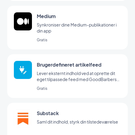
Medium
Synkroniser dine Medium-publikationer i
din app
Gratis
Brugerdefineret artikelfeed
Lever eksternt indhold ved at oprette dit
eget tilpassede feed med GoodBarbers
Custom-integration
Gratis
Substack
Saml dit indhold, styrk din tilstedeværelse