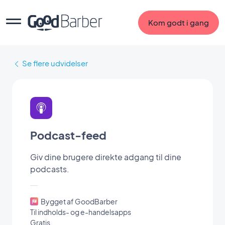
Kom godt i gang
Se flere udvidelser
Podcast-feed
Giv dine brugere direkte adgang til dine
podcasts.
Bygget af GoodBarber
Til indholds- og e-handelsapps
Gratis