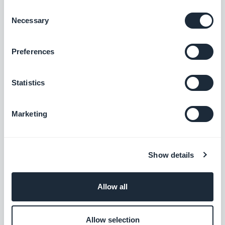
Consent
Necessary
Selection
EPS
Preferences
Tilbyde en ny betalingsløsning for at vinde
det østrigske marked
Gratis
Statistics
Marketing
Przelewy24
Tilbyde en ny betalingsløsning for at vinde
det polske marked
Show details
Gratis
Allow all
Klarna
Øg salget med en betalingsmulighed for
Allow selection
køb nu og betal senere