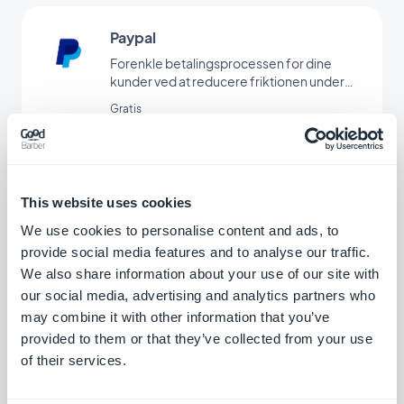
Paypal
Forenkle betalingsprocessen for dine
kunder ved at reducere friktionen under
betaling via Paypal
Gratis
Stribe udvidet
This website uses cookies
Tilbyd flere betalingsmetoder i din butik
med Stripe Extended
We use cookies to personalise content and ads, to
provide social media features and to analyse our traffic.
Gratis
We also share information about your use of our site with
our social media, advertising and analytics partners who
may combine it with other information that you’ve
Bancontact
provided to them or that they’ve collected from your use
Tilbyde en ny betalingsløsning, der er
of their services.
meget udbredt i Belgien
Gratis