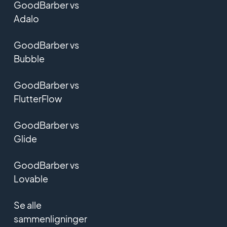
GoodBarber vs
Adalo
GoodBarber vs
Bubble
GoodBarber vs
FlutterFlow
GoodBarber vs
Glide
GoodBarber vs
Lovable
Se alle
sammenligninger