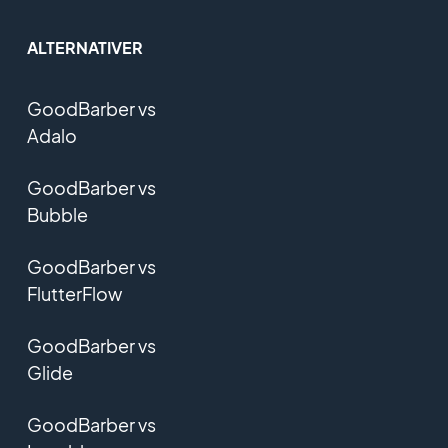
ALTERNATIVER
GoodBarber vs
Adalo
GoodBarber vs
Bubble
GoodBarber vs
FlutterFlow
GoodBarber vs
Glide
GoodBarber vs