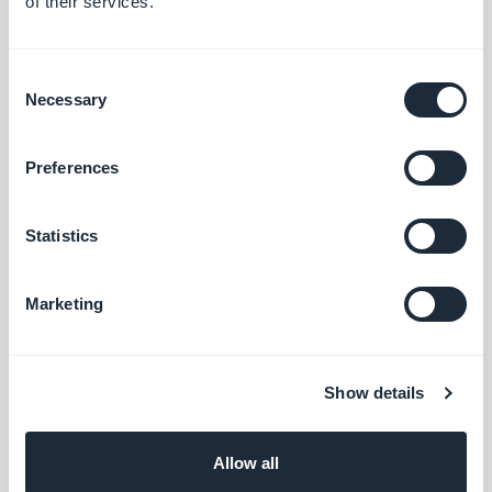
of their services.
Consent
Make (til e-handel)
Necessary
Selection
Med Make-udvidelsen har du mulighed for
at forbinde din e-handelsapp med
tusindvis af andre onlinetjenester. Det er
Preferences
Gratis
den perfekte tilføjelse til at sætte
automatiseringer op uden at skulle kode.
(Du skal have en konto på www.make.com
Statistics
for at bruge denne udvidelse)
Zapier (til e-handel)
Med Zapier-tilføjelsen har du mulighed for
Marketing
at forbinde din e-handelsapp med
tusindvis af andre onlinetjenester. Det er
Gratis
den perfekte tilføjelse til at sætte
automatiseringer op uden at skulle kode.
Show details
(Du skal have en konto på www.zapier.com
for at bruge denne tilføjelse)
Lav
Allow all
Med Make-udvidelsen har du mulighed for