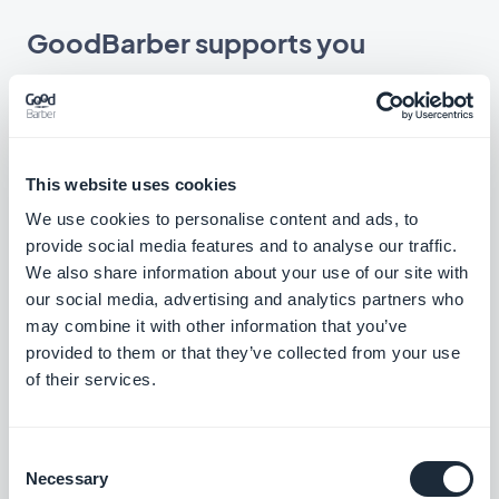
GoodBarber supports you
A team of experts at your service
This website uses cookies
We use cookies to personalise content and ads, to
provide social media features and to analyse our traffic.
We also share information about your use of our site with
our social media, advertising and analytics partners who
may combine it with other information that you’ve
If you're not sure what you can do with the
provided to them or that they’ve collected from your use
Advanced Edition extension, or if you can't get
of their services.
the result you're looking for, please don't
hesitate to
contact our teams
. Our experts are
Consent
here to guide you through the creative process.
Necessary
Selection