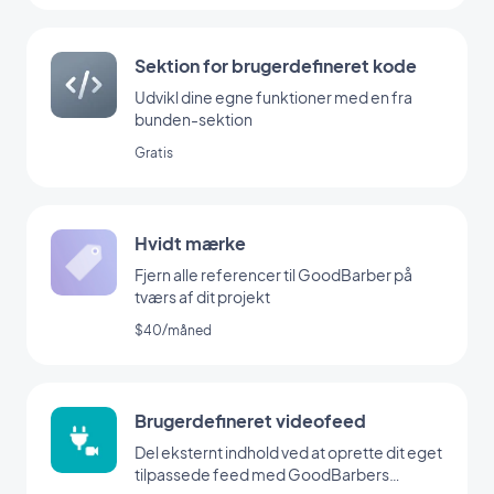
uden at skulle kode. (Du skal have en konto
på www.zapier.com for at bruge denne
tilføjelse)
Sektion for brugerdefineret kode
Udvikl dine egne funktioner med en fra
bunden-sektion
Gratis
Hvidt mærke
Fjern alle referencer til GoodBarber på
tværs af dit projekt
$40/måned
Brugerdefineret videofeed
Del eksternt indhold ved at oprette dit eget
tilpassede feed med GoodBarbers