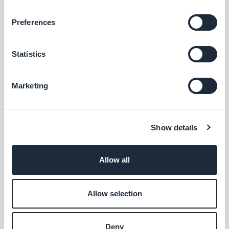
Preferences
Statistics
Associerede
Marketing
udvidelser
Show details
Make (til e-handel)
Allow all
Med Make-udvidelsen har du mulighed for
at forbinde din e-handelsapp med
Allow selection
tusindvis af andre onlinetjenester. Det er
Gratis
den perfekte tilføjelse til at sætte
automatiseringer op uden at skulle kode.
(Du skal have en konto på www.make.com
Deny