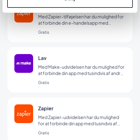
for at bruge denne udvidelse)
Zapier (til e-handel)
Med Zapier-tilføjelsen har du mulighed for
at forbinde din e-handelsapp med
tusindvis af andre onlinetjenester. Det er
Gratis
den perfekte tilføjelse til at sætte
automatiseringer op uden at skulle kode.
(Du skal have en konto på www.zapier.com
for at bruge denne tilføjelse)
Lav
Med Make-udvidelsen har du mulighed for
at forbinde din app med tusindvis af andre
onlinetjenester. Det er den perfekte
Gratis
tilføjelse til at sætte automatiseringer op
uden at skulle kode. (Du skal have en konto
på www.make.com for at bruge denne
udvidelse)
Zapier
Med Zapier-udvidelsen har du mulighed
for at forbinde din app med tusindvis af
andre onlinetjenester. Det er den perfekte
Gratis
tilføjelse til at sætte automatiseringer op