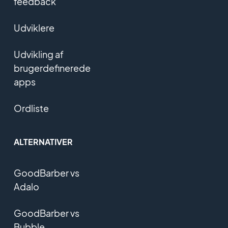
feedback
Udviklere
Udvikling af
brugerdefinerede
apps
Ordliste
ALTERNATIVER
GoodBarber vs
Adalo
GoodBarber vs
Bubble