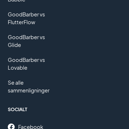
GoodBarber vs
FlutterFlow
GoodBarber vs
Glide
GoodBarber vs
Lovable
Se alle
sammenligninger
SOCIALT
Facebook