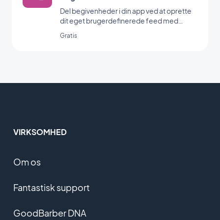
Del begivenheder i din app ved at oprette
dit eget brugerdefinerede feed med
GoodBarbers Custom Events-integration.
Gratis
VIRKSOMHED
Om os
Fantastisk support
GoodBarber DNA